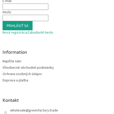
E-mail
i
e
p
e
Heslo
r
v
k
PRIHLÁSIŤ SA
y
v
Nová registrácia
Zabudnuté heslo
ý
p
i
s
Information
u
Napíšte nám
Všeobecné obchodné podmienky
Ochrana osobných údajov
Doprava a platba
Kontakt
wholesale
@
greenfactory.trade