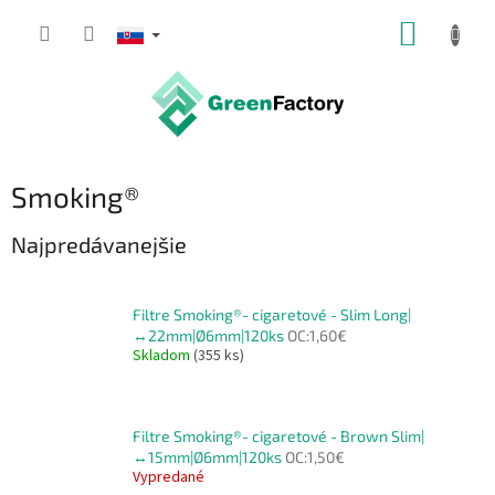
Prejsť
NÁKUP
na
obsah
KOŠÍK
Smoking®
Najpredávanejšie
Filtre Smoking®- cigaretové - Slim Long|
↔22mm|Ø6mm|120ks
OC:1,60€
Skladom
(355 ks)
Filtre Smoking®- cigaretové - Brown Slim|
↔15mm|Ø6mm|120ks
OC:1,50€
Vypredané