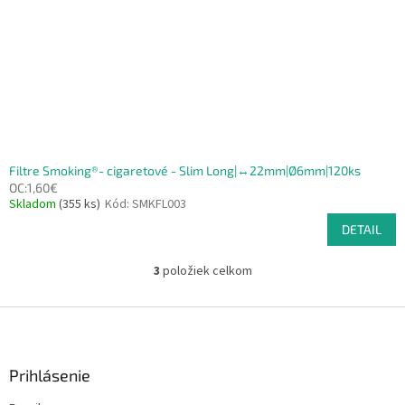
Filtre Smoking®- cigaretové - Slim Long|↔22mm|Ø6mm|120ks
OC:1,60€
Skladom
(355 ks)
Kód:
SMKFL003
DETAIL
3
položiek celkom
O
v
l
Z
á
á
d
p
a
ä
Prihlásenie
c
t
i