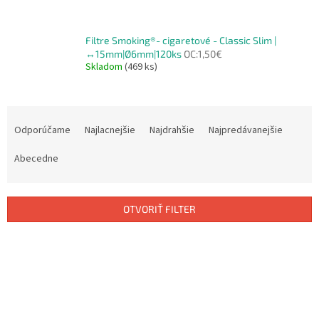
Filtre Smoking®- cigaretové - Classic Slim |
↔15mm|Ø6mm|120ks
OC:1,50€
Skladom
(469 ks)
R
a
Odporúčame
Najlacnejšie
Najdrahšie
Najpredávanejšie
d
e
Abecedne
n
i
e
OTVORIŤ FILTER
p
r
V
o
ý
d
p
u
i
k
s
t