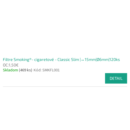
Filtre Smoking®- cigaretové - Classic Slim |↔15mm|Ø6mm|120ks
OC:1,50€
Skladom
(469 ks)
Kód:
SMKFL001
DETAIL