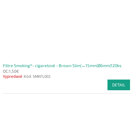
p
o
r
v
o
d
u
k
t
o
v
Filtre Smoking®- cigaretové - Brown Slim|↔15mm|Ø6mm|120ks
OC:1,50€
Vypredané
Kód:
SMKFL002
DETAIL