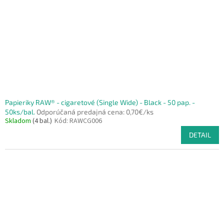
Papieriky RAW® - cigaretové (Single Wide) - Black - 50 pap. -
50ks/bal.
Odporúčaná predajná cena: 0,70€/ks
Skladom
(4 bal.)
Kód:
RAWCG006
DETAIL