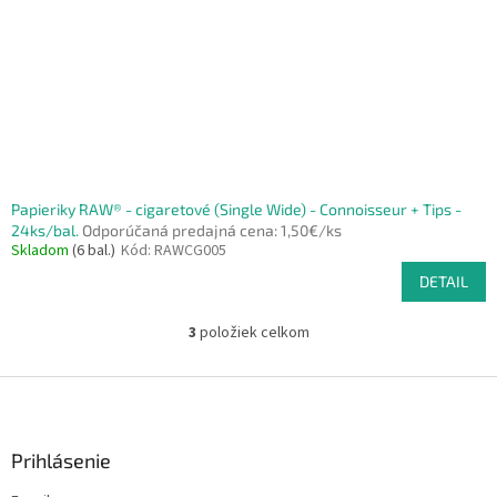
Papieriky RAW® - cigaretové (Single Wide) - Connoisseur + Tips -
24ks/bal.
Odporúčaná predajná cena: 1,50€/ks
Skladom
(6 bal.)
Kód:
RAWCG005
DETAIL
3
položiek celkom
O
v
l
Z
á
á
d
p
a
ä
Prihlásenie
c
t
i