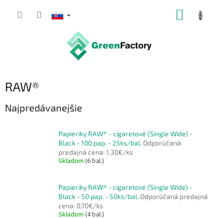
Prejsť
NÁKUP
na
obsah
KOŠÍK
RAW®
Najpredávanejšie
Papieriky RAW® - cigaretové (Single Wide) -
Black - 100 pap. - 25ks/bal.
Odporúčaná
predajná cena: 1,30€/ks
Skladom
(6 bal.)
Papieriky RAW® - cigaretové (Single Wide) -
Black - 50 pap. - 50ks/bal.
Odporúčaná predajná
cena: 0,70€/ks
Skladom
(4 bal.)