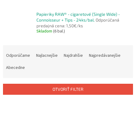
Papieriky RAW® - cigaretové (Single Wide) -
Connoisseur + Tips - 24ks/bal.
Odporúčaná
predajná cena: 1,50€/ks
Skladom
(6 bal.)
R
a
Odporúčame
Najlacnejšie
Najdrahšie
Najpredávanejšie
d
e
Abecedne
n
i
e
OTVORIŤ FILTER
p
r
V
o
ý
d
p
u
i
k
s
t