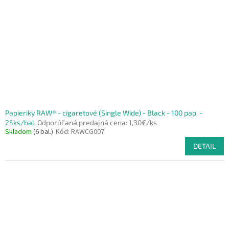
p
o
r
v
o
d
u
k
t
o
v
Papieriky RAW® - cigaretové (Single Wide) - Black - 100 pap. -
25ks/bal.
Odporúčaná predajná cena: 1,30€/ks
Skladom
(6 bal.)
Kód:
RAWCG007
DETAIL