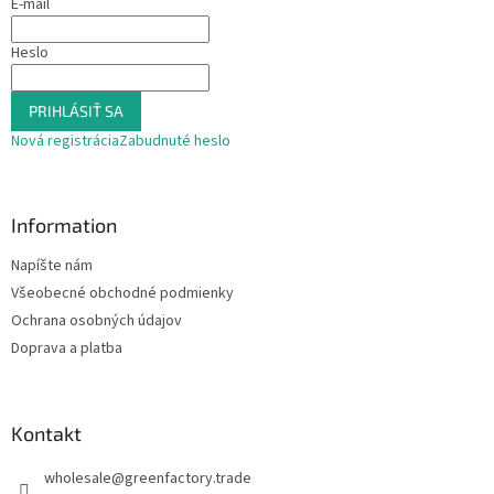
E-mail
i
e
p
e
Heslo
r
v
k
PRIHLÁSIŤ SA
y
v
Nová registrácia
Zabudnuté heslo
ý
p
i
s
Information
u
Napíšte nám
Všeobecné obchodné podmienky
Ochrana osobných údajov
Doprava a platba
Kontakt
wholesale
@
greenfactory.trade