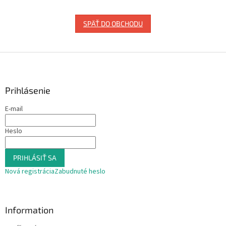
SPÄŤ DO OBCHODU
Z
á
p
ä
Prihlásenie
t
E-mail
i
e
Heslo
PRIHLÁSIŤ SA
Nová registrácia
Zabudnuté heslo
Information