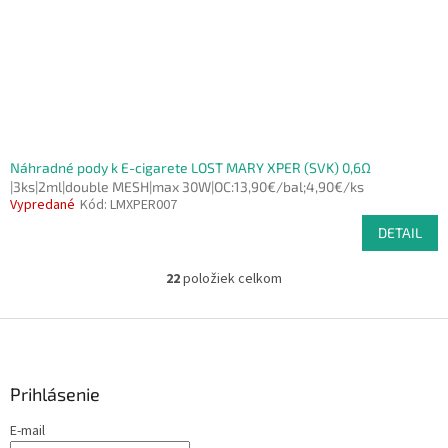
Náhradné pody k E-cigarete LOST MARY XPER (SVK) 0,6Ω
|3ks|2ml|double MESH|max 30W|OC:13,90€/bal;4,90€/ks
Vypredané
Kód:
LMXPER007
DETAIL
22
položiek celkom
O
v
l
Z
á
á
d
p
a
ä
Prihlásenie
c
t
i
E-mail
i
e