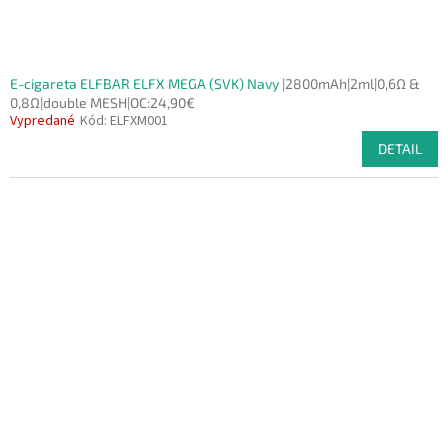
E-cigareta ELFBAR ELFX MEGA (SVK) Navy
|2800mAh|2ml|0,6Ω &
0,8Ω|double MESH|OC:24,90€
Vypredané
Kód:
ELFXM001
DETAIL