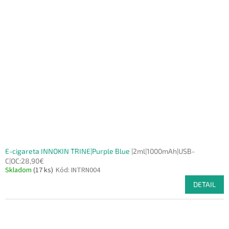
E-cigareta INNOKIN TRINE|Purple Blue
|2ml|1000mAh|USB-
C|OC:28,90€
Skladom
(17 ks)
Kód:
INTRN004
DETAIL