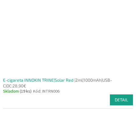
E-cigareta INNOKIN TRINE|Solar Red
|2ml|1000mAh|USB-
C|OC:28,90€
Skladom
(19 ks)
Kód:
INTRN006
DETAIL