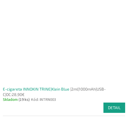
E-cigareta INNOKIN TRINE|Klein Blue
|2ml|1000mAh|USB-
C|OC:28,90€
Skladom
(19 ks)
Kód:
INTRN003
DETAIL