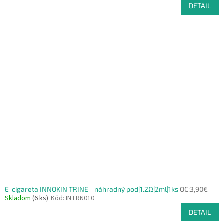
DETAIL
E-cigareta INNOKIN TRINE - náhradný pod|1.2Ω|2ml|1ks
OC:3,90€
Skladom
(6 ks)
Kód:
INTRN010
DETAIL