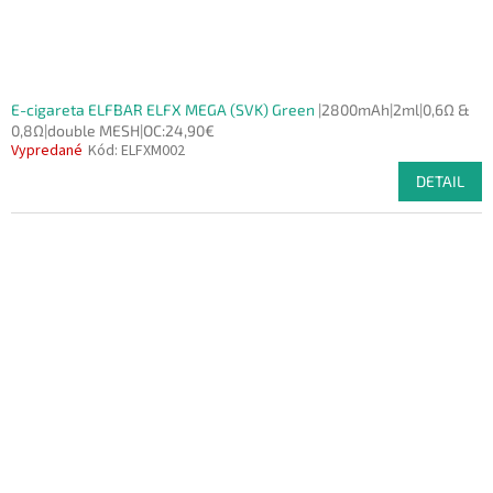
E-cigareta ELFBAR ELFX MEGA (SVK) Green
|2800mAh|2ml|0,6Ω &
0,8Ω|double MESH|OC:24,90€
Vypredané
Kód:
ELFXM002
DETAIL