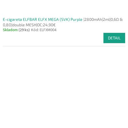
E-cigareta ELFBAR ELFX MEGA (SVK) Purple
|2800mAh|2ml|0,6Ω &
0,8Ω|double MESH|OC:24,90€
Skladom
(29 ks)
Kód:
ELFXM004
DETAIL