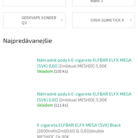
Nano 3
GEEKVAPE SONDER
OXVA SLIMSTICK X
Q2
Najpredávanejšie
Náhradné pody k E-cigarete ELFBAR ELFX MEGA
(SVK) 0,6Ω
|2ml|dual MESH|OC:5,90€
Skladom
(103 ks)
Náhradné pody k E-cigarete ELFBAR ELFX MEGA
(SVK) 0,8Ω
|2ml|dual MESH|OC:5,90€
Skladom
(111 ks)
E-cigareta ELFBAR ELFX MEGA (SVK) Black
|2800mAh|2ml|0,6Ω & 0,8Ω|double
MESH|OC:24,90€