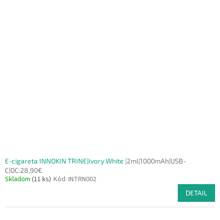
E-cigareta INNOKIN TRINE|Ivory White
|2ml|1000mAh|USB-
C|OC:28,90€
Skladom
(11 ks)
Kód:
INTRN002
DETAIL