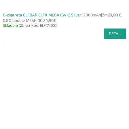
E-cigareta ELFBAR ELFX MEGA (SVK) Silver
|2800mAh|2ml|0,6Ω &
0,8Ω|double MESH|OC:24,90€
Skladom
(21 ks)
Kód:
ELFXM005
DETAIL