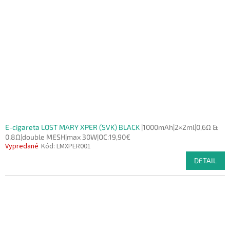
E-cigareta LOST MARY XPER (SVK) BLACK
|1000mAh|2×2ml|0,6Ω &
0,8Ω|double MESH|max 30W|OC:19,90€
Vypredané
Kód:
LMXPER001
DETAIL