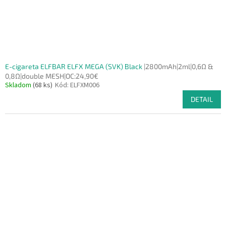
u
k
t
o
v
E-cigareta ELFBAR ELFX MEGA (SVK) Black
|2800mAh|2ml|0,6Ω &
0,8Ω|double MESH|OC:24,90€
Skladom
(68 ks)
Kód:
ELFXM006
DETAIL