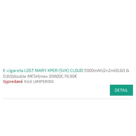
E-cigareta LOST MARY XPER (SVK) CLOUD
|1000mAh|2×2ml|0,6Ω &
0,8Ω|double MESH|max 30W|OC:19,90€
Vypredané
Kód:
LMXPER003
DETAIL