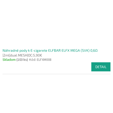
Náhradné pody k E-cigarete ELFBAR ELFX MEGA (SVK) 0,6Ω
|2ml|dual MESH|OC:5,90€
Skladom
(103 ks)
Kód:
ELFXM008
DETAIL