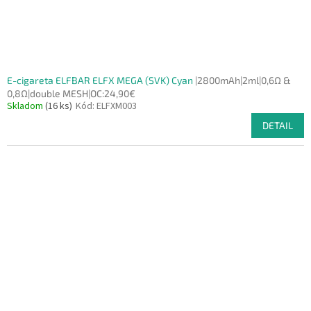
E-cigareta ELFBAR ELFX MEGA (SVK) Cyan
|2800mAh|2ml|0,6Ω &
0,8Ω|double MESH|OC:24,90€
Skladom
(16 ks)
Kód:
ELFXM003
DETAIL