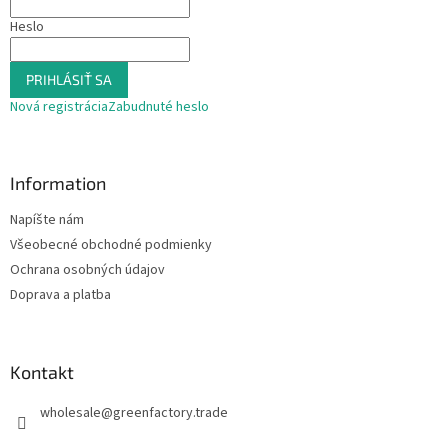
p
e
Heslo
r
v
k
PRIHLÁSIŤ SA
y
v
Nová registrácia
Zabudnuté heslo
ý
p
i
s
Information
u
Napíšte nám
Všeobecné obchodné podmienky
Ochrana osobných údajov
Doprava a platba
Kontakt
wholesale
@
greenfactory.trade