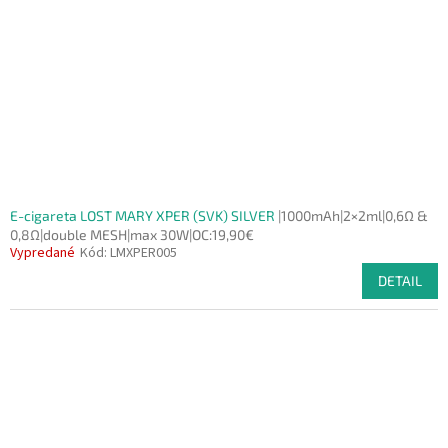
E-cigareta LOST MARY XPER (SVK) SILVER
|1000mAh|2×2ml|0,6Ω &
0,8Ω|double MESH|max 30W|OC:19,90€
Vypredané
Kód:
LMXPER005
DETAIL