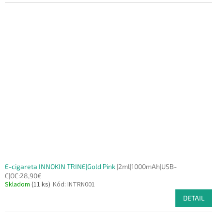
E-cigareta INNOKIN TRINE|Gold Pink
|2ml|1000mAh|USB-
C|OC:28,90€
Skladom
(11 ks)
Kód:
INTRN001
DETAIL