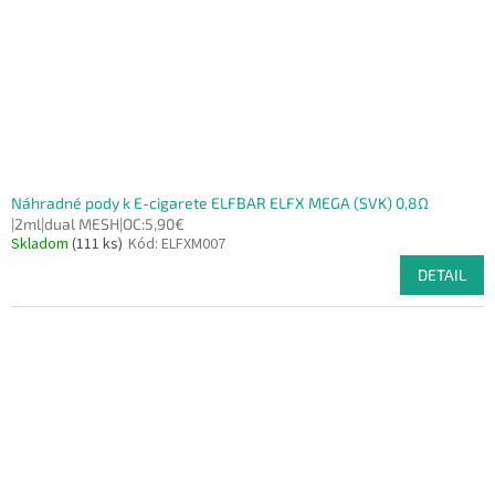
Náhradné pody k E-cigarete ELFBAR ELFX MEGA (SVK) 0,8Ω
|2ml|dual MESH|OC:5,90€
Skladom
(111 ks)
Kód:
ELFXM007
DETAIL