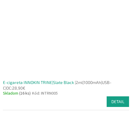
E-cigareta INNOKIN TRINE|Slate Black
|2ml|1000mAh|USB-
C|OC:28,90€
Skladom
(16 ks)
Kód:
INTRN005
DETAIL