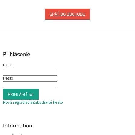
SPÄŤ DO OBCHODU
Z
á
p
ä
Prihlásenie
t
E-mail
i
e
Heslo
PRIHLÁSIŤ SA
Nová registrácia
Zabudnuté heslo
Information