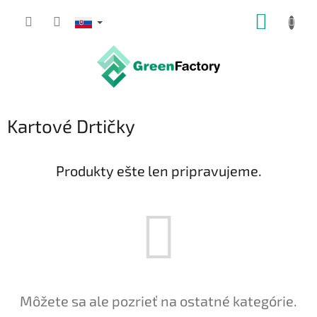
Prejsť
NÁKUP
na
obsah
KOŠÍK
Kartové Drtičky
Produkty ešte len pripravujeme.
Môžete sa ale pozrieť na ostatné kategórie.