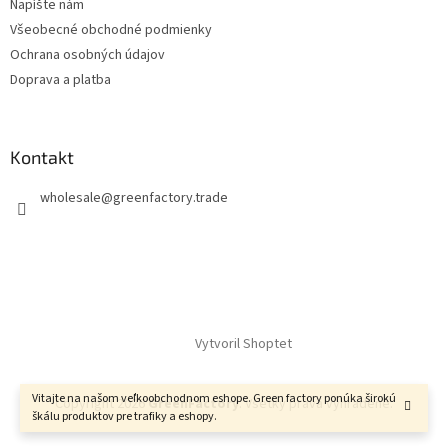
Napíšte nám
Všeobecné obchodné podmienky
Ochrana osobných údajov
Doprava a platba
Kontakt
wholesale
@
greenfactory.trade
Vytvoril Shoptet
Vitajte na našom veľkoobchodnom eshope. Green factory ponúka širokú
Copyright 2026
GreenFactory
. Všetky práva vyhradené.
škálu produktov pre trafiky a eshopy.