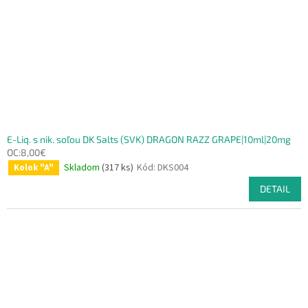
E-Liq. s nik. soľou DK Salts (SVK) DRAGON RAZZ GRAPE|10ml|20mg
OC:8,00€
Skladom
(317 ks)
Kód:
DKS004
Kolok "A"
DETAIL