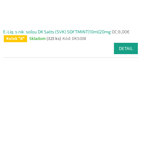
E-Liq. s nik. soľou DK Salts (SVK) SOFTMINT|10ml|20mg
OC:8,00€
Skladom
(325 ks)
Kód:
DKS008
Kolok "A"
DETAIL