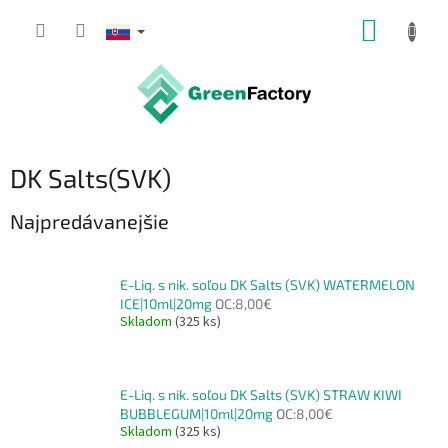
Prejsť
NÁKUP
na
obsah
KOŠÍK
DK Salts(SVK)
Najpredávanejšie
E-Liq. s nik. soľou DK Salts (SVK) WATERMELON
ICE|10ml|20mg
OC:8,00€
Skladom
(325 ks)
E-Liq. s nik. soľou DK Salts (SVK) STRAW KIWI
BUBBLEGUM|10ml|20mg
OC:8,00€
Skladom
(325 ks)