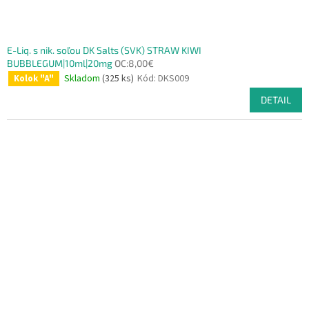
E-Liq. s nik. soľou DK Salts (SVK) STRAW KIWI
BUBBLEGUM|10ml|20mg
OC:8,00€
Skladom
(325 ks)
Kód:
DKS009
Kolok "A"
DETAIL