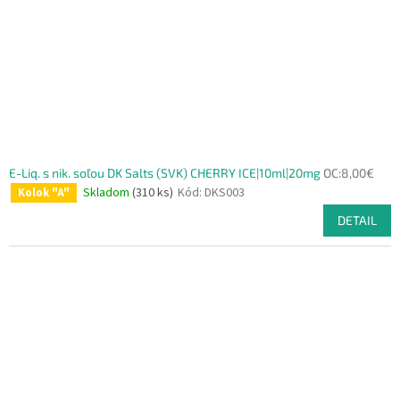
E-Liq. s nik. soľou DK Salts (SVK) CHERRY ICE|10ml|20mg
OC:8,00€
Skladom
(310 ks)
Kód:
DKS003
Kolok "A"
DETAIL