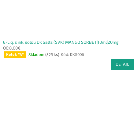
E-Liq. s nik. soľou DK Salts (SVK) MANGO SORBET|10ml|20mg
OC:8,00€
Skladom
(325 ks)
Kód:
DKS006
Kolok "A"
DETAIL