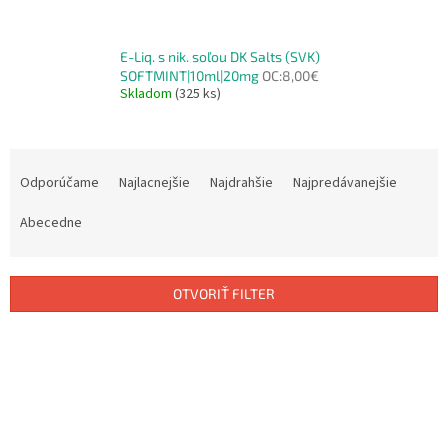
E-Liq. s nik. soľou DK Salts (SVK)
SOFTMINT|10ml|20mg
OC:8,00€
Skladom
(325 ks)
R
a
Odporúčame
Najlacnejšie
Najdrahšie
Najpredávanejšie
d
e
Abecedne
n
i
e
OTVORIŤ FILTER
p
r
V
o
ý
d
p
u
i
k
s
t