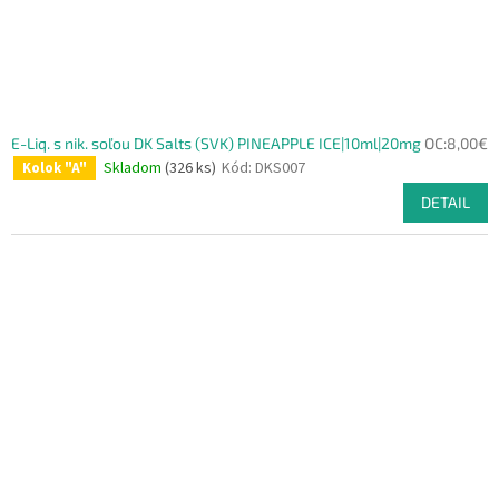
E-Liq. s nik. soľou DK Salts (SVK) PINEAPPLE ICE|10ml|20mg
OC:8,00€
Skladom
(326 ks)
Kód:
DKS007
Kolok "A"
DETAIL