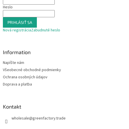
v
e
Heslo
ý
p
i
PRIHLÁSIŤ SA
s
u
Nová registrácia
Zabudnuté heslo
Information
Napíšte nám
Všeobecné obchodné podmienky
Ochrana osobných údajov
Doprava a platba
Kontakt
wholesale
@
greenfactory.trade