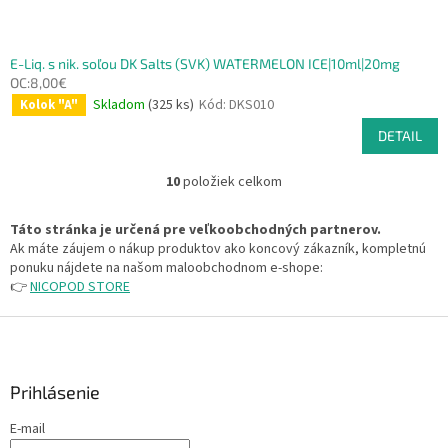
E-Liq. s nik. soľou DK Salts (SVK) WATERMELON ICE|10ml|20mg
OC:8,00€
Skladom
(325 ks)
Kód:
DKS010
Kolok "A"
DETAIL
10
položiek celkom
O
v
l
Táto stránka je určená pre veľkoobchodných partnerov.
á
Ak máte záujem o nákup produktov ako koncový zákazník, kompletnú
d
ponuku nájdete na našom maloobchodnom e-shope:
a
👉
NICOPOD STORE
c
i
Z
e
á
p
p
r
ä
Prihlásenie
v
t
k
E-mail
i
y