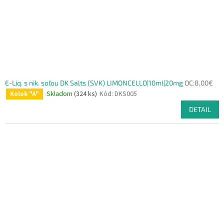
E-Liq. s nik. soľou DK Salts (SVK) LIMONCELLO|10ml|20mg
OC:8,00€
Skladom
(324 ks)
Kód:
DKS005
Kolok "A"
DETAIL