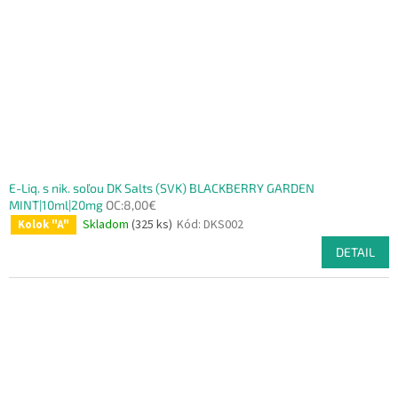
E-Liq. s nik. soľou DK Salts (SVK) BLACKBERRY GARDEN
MINT|10ml|20mg
OC:8,00€
Skladom
(325 ks)
Kód:
DKS002
Kolok "A"
DETAIL