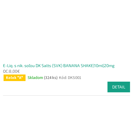
p
o
r
v
o
d
u
k
t
o
v
E-Liq. s nik. soľou DK Salts (SVK) BANANA SHAKE|10ml|20mg
OC:8,00€
Skladom
(324 ks)
Kód:
DKS001
Kolok "A"
DETAIL