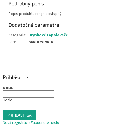
Podrobný popis
Popis produktu nie je dostupný
Dodatočné parametre
Kategória
:
Tryskové zapalovače
EAN
:
3661075198787
Z
á
p
ä
Prihlásenie
t
E-mail
i
e
Heslo
PRIHLÁSIŤ SA
Nová registrácia
Zabudnuté heslo