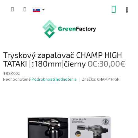
Prejsť
NÁKUP
na
obsah
KOŠÍK
Tryskový zapalovač CHAMP HIGH
TATAKI |↕180mm|čierny
OC:30,00€
TRSK002
Priemerné
Neohodnotené
Podrobnosti hodnotenia
Značka:
CHAMP HIGH
hodnotenie
produktu
je
0,0
z
5
hviezdičiek.