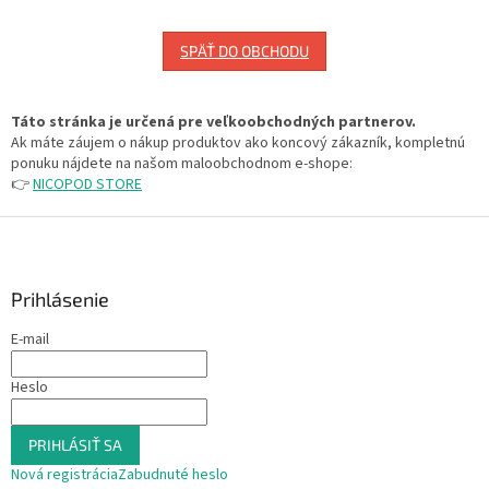
SPÄŤ DO OBCHODU
Táto stránka je určená pre veľkoobchodných partnerov.
Ak máte záujem o nákup produktov ako koncový zákazník, kompletnú
ponuku nájdete na našom maloobchodnom e-shope:
👉
NICOPOD STORE
Z
á
p
ä
Prihlásenie
t
E-mail
i
e
Heslo
PRIHLÁSIŤ SA
Nová registrácia
Zabudnuté heslo