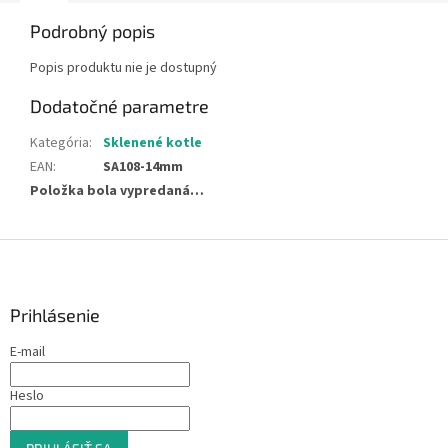
Podrobný popis
Popis produktu nie je dostupný
Dodatočné parametre
Kategória
:
Sklenené kotle
EAN
:
SA108-14mm
Položka bola vypredaná…
Z
á
p
ä
Prihlásenie
t
E-mail
i
e
Heslo