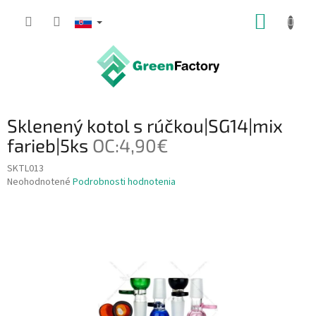
Prejsť
NÁKUP
na
obsah
KOŠÍK
Sklenený kotol s rúčkou|SG14|mix
farieb|5ks
OC:4,90€
SKTL013
Priemerné
Neohodnotené
Podrobnosti hodnotenia
hodnotenie
produktu
je
0,0
z
5
hviezdičiek.