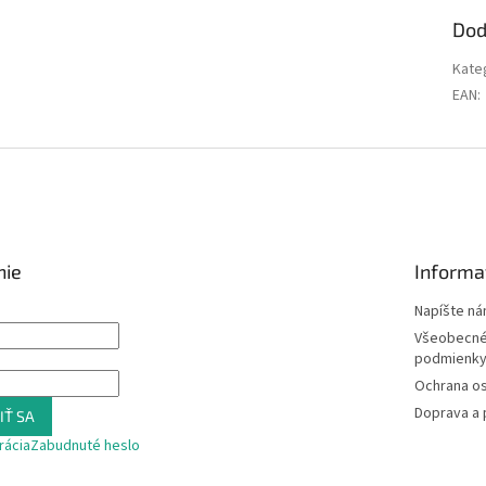
Dod
Kate
EAN
:
nie
Informa
Napíšte n
Všeobecné
podmienk
Ochrana o
Doprava a 
IŤ SA
rácia
Zabudnuté heslo