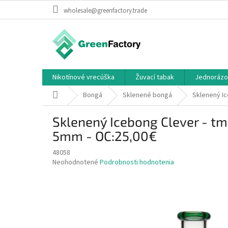
Prejsť
wholesale@greenfactory.trade
na
obsah
Nikotínové vrecúška
Žuvací tabak
Jednorázo
Domov
Bongá
Sklenené bongá
Sklenený Ic
Sklenený Icebong Clever - t
5mm - OC:25,00€
48058
Priemerné
Neohodnotené
Podrobnosti hodnotenia
hodnotenie
produktu
je
0,0
z
5