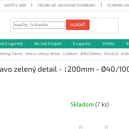
NAPÍŠTE NÁM
VŠEOBECNÉ OBCHODNÉ PODMIENKY
OCHRANA OS
HĽADAŤ
vé E-cigarety
Nic Salt E-Liquid
E-cigarety
Drtičky
B
ebong Clever - tmavo zelený detail - ↕200mm - Ø40/100mm - SG14/18 - hrúb
mavo zelený detail - ↕200mm - Ø40/10
Skladom
(7 ks)