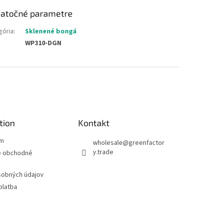
atočné parametre
gória
:
Sklenené bongá
WP310-DGN
tion
Kontakt
ám
wholesale
@
greenfactor
y.trade
 obchodné
y
sobných údajov
platba