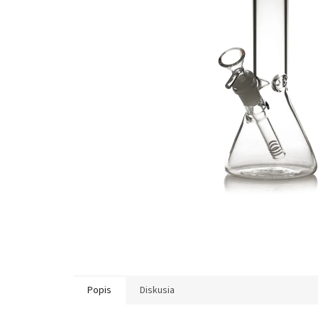
hviezdičiek.
Popis
Diskusia