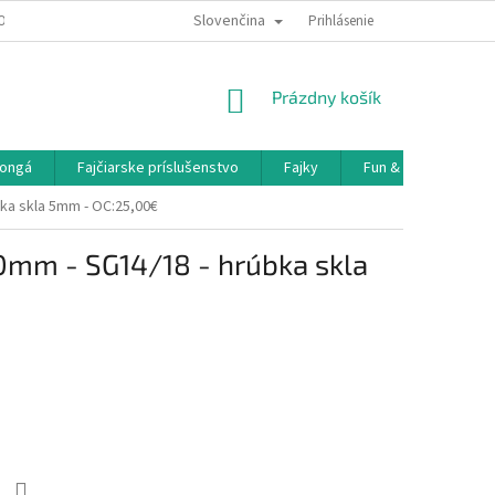
Slovenčina
OBNÝCH ÚDAJOV
DOPRAVA A PLATBA
Prihlásenie
NÁKUPNÝ
Prázdny košík
KOŠÍK
ongá
Fajčiarske príslušenstvo
Fajky
Fun & Games
ka skla 5mm - OC:25,00€
0mm - SG14/18 - hrúbka skla