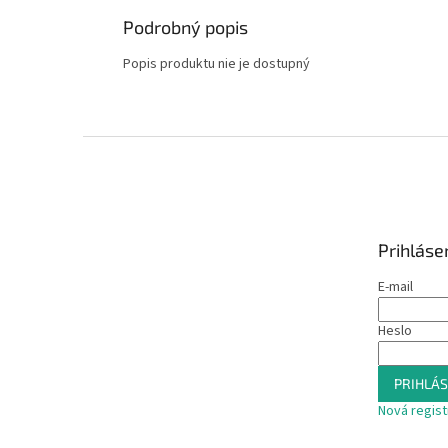
Podrobný popis
Popis produktu nie je dostupný
Z
á
p
ä
t
Prihláse
i
e
E-mail
Heslo
PRIHLÁS
Nová regist