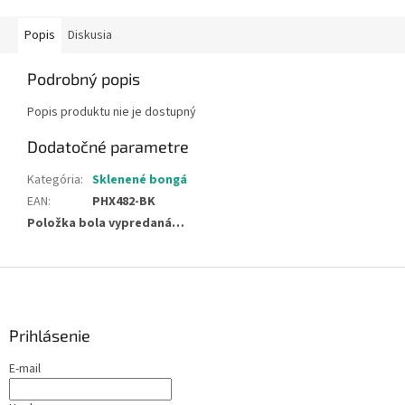
Popis
Diskusia
Podrobný popis
Popis produktu nie je dostupný
Dodatočné parametre
Kategória
:
Sklenené bongá
EAN
:
PHX482-BK
Položka bola vypredaná…
Z
á
p
ä
Prihlásenie
t
E-mail
i
e