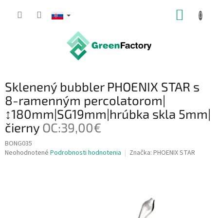
Prejsť
NÁKUP
na
obsah
KOŠÍK
Sklenený bubbler PHOENIX STAR s
8-ramenným percolatorom|
↕180mm|SG19mm|hrúbka skla 5mm|
čierny
OC:39,00€
BONG035
Priemerné
Neohodnotené
Podrobnosti hodnotenia
Značka:
PHOENIX STAR
hodnotenie
produktu
je
0,0
z
5
hviezdičiek.