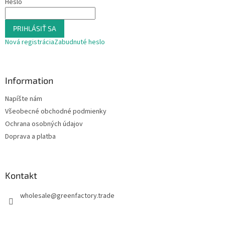
Heslo
PRIHLÁSIŤ SA
Nová registrácia
Zabudnuté heslo
Information
Napíšte nám
Všeobecné obchodné podmienky
Ochrana osobných údajov
Doprava a platba
Kontakt
wholesale
@
greenfactory.trade