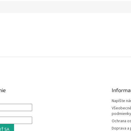
nie
Informa
Napíšte n
Všeobecné
podmienk
Ochrana o
Doprava a 
IŤ SA