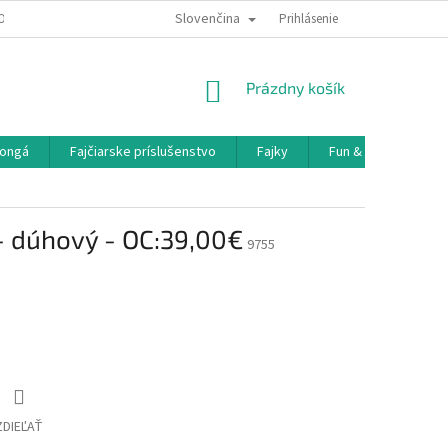
Slovenčina
OBNÝCH ÚDAJOV
DOPRAVA A PLATBA
Prihlásenie
NÁKUPNÝ
Prázdny košík
KOŠÍK
ongá
Fajčiarske príslušenstvo
Fajky
Fun & Games
- dúhový - OC:39,00€
9755
ZDIEĽAŤ