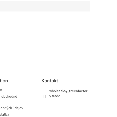
tion
Kontakt
ám
wholesale
@
greenfactor
y.trade
 obchodné
y
sobných údajov
platba