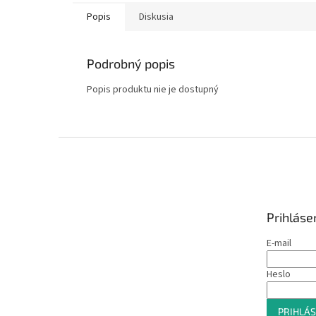
Popis
Diskusia
Podrobný popis
Popis produktu nie je dostupný
Z
á
p
ä
t
Prihláse
i
e
E-mail
Heslo
PRIHLÁS