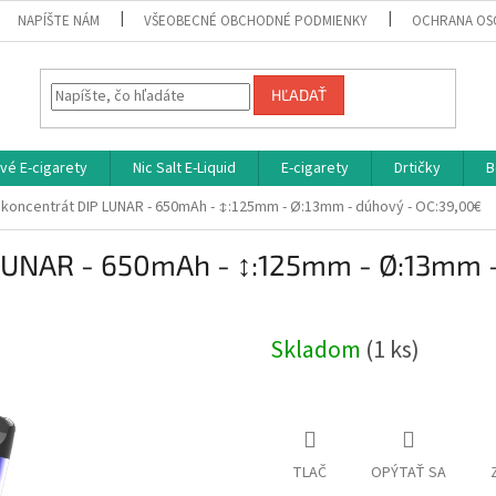
NAPÍŠTE NÁM
VŠEOBECNÉ OBCHODNÉ PODMIENKY
OCHRANA OS
HĽADAŤ
vé E-cigarety
Nic Salt E-Liquid
E-cigarety
Drtičky
B
 koncentrát DIP LUNAR - 650mAh - ↕:125mm - Ø:13mm - dúhový - OC:39,00€
 LUNAR - 650mAh - ↕:125mm - Ø:13mm 
Skladom
(1 ks)
TLAČ
OPÝTAŤ SA