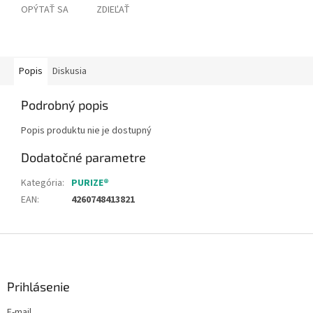
OPÝTAŤ SA
ZDIEĽAŤ
Popis
Diskusia
Podrobný popis
Popis produktu nie je dostupný
Dodatočné parametre
Kategória
:
PURIZE®
EAN
:
4260748413821
Z
á
p
ä
Prihlásenie
t
E-mail