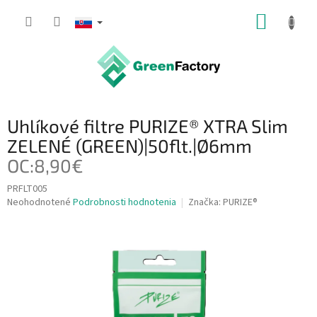
Prejsť
NÁKUP
na
obsah
KOŠÍK
Uhlíkové filtre PURIZE® XTRA Slim
ZELENÉ (GREEN)|50flt.|Ø6mm
OC:8,90€
PRFLT005
Priemerné
Neohodnotené
Podrobnosti hodnotenia
Značka:
PURIZE®
hodnotenie
produktu
je
0,0
z
5
hviezdičiek.