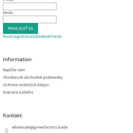
i
e
Heslo
PRIHLÁSIŤ SA
Nová registrácia
Zabudnuté heslo
Information
Napíšte nám
Všeobecné obchodné podmienky
Ochrana osobných údajov
Doprava a platba
Kontakt
wholesale
@
greenfactory.trade