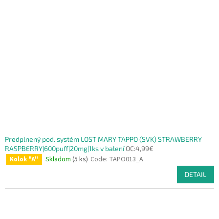
Predplnený pod. systém LOST MARY TAPPO (SVK) STRAWBERRY
RASPBERRY|600puff|20mg|1ks v balení
OC:4,99€
Skladom
(5 ks)
Code:
TAPO013_A
Kolok "A"
DETAIL