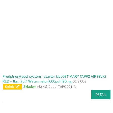
Predplnený pod. systém - starter kit LOST MARY TAPPO AIR (SVK)
RED + 1ks náplň Watermelon|600puff|20mg
OC:9,00€
Skladom
(62 ks)
Code:
TAPO004_A
Kolok "A"
DETAIL