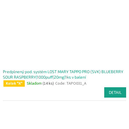
Predplnený pod. systém LOST MARY TAPPO PRO (SVK) BLUEBERRY
SOUR RASPBERRY|1000puff|20mg|1ks v balení
Skladom
(14 ks)
Code:
TAPO031_A
Kolok "A"
DETAIL