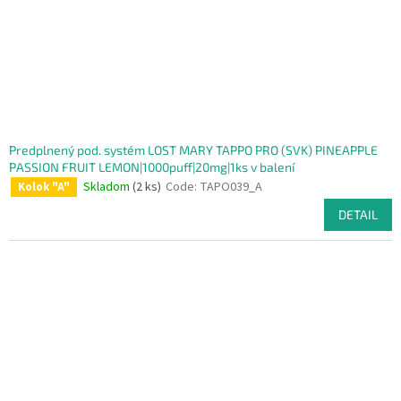
Predplnený pod. systém LOST MARY TAPPO PRO (SVK) PINEAPPLE
PASSION FRUIT LEMON|1000puff|20mg|1ks v balení
Skladom
(2 ks)
Code:
TAPO039_A
Kolok "A"
DETAIL