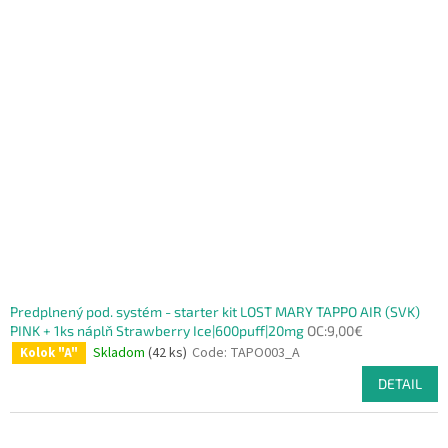
Predplnený pod. systém - starter kit LOST MARY TAPPO AIR (SVK)
PINK + 1ks náplň Strawberry Ice|600puff|20mg
OC:9,00€
Skladom
(42 ks)
Code:
TAPO003_A
Kolok "A"
DETAIL