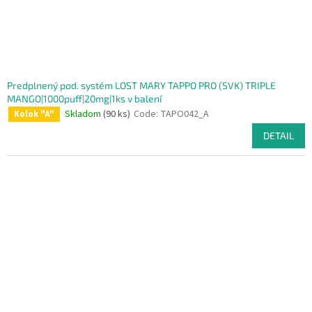
Predplnený pod. systém LOST MARY TAPPO PRO (SVK) TRIPLE
MANGO|1000puff|20mg|1ks v balení
Skladom
(90 ks)
Code:
TAPO042_A
Kolok "A"
DETAIL