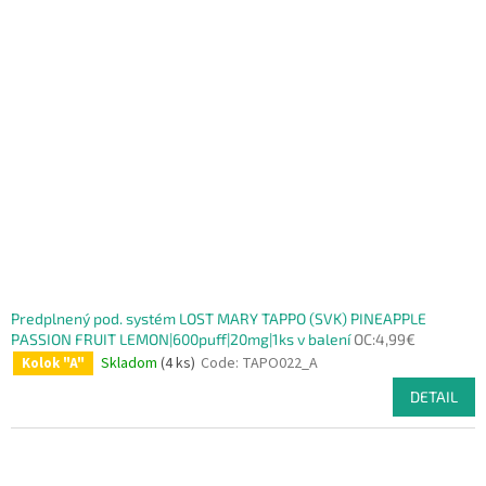
Predplnený pod. systém LOST MARY TAPPO (SVK) PINEAPPLE
PASSION FRUIT LEMON|600puff|20mg|1ks v balení
OC:4,99€
Skladom
(4 ks)
Code:
TAPO022_A
Kolok "A"
DETAIL