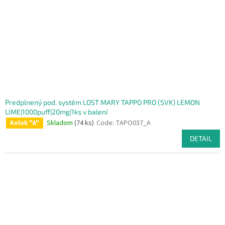
Predplnený pod. systém LOST MARY TAPPO PRO (SVK) LEMON
LIME|1000puff|20mg|1ks v balení
Skladom
(74 ks)
Code:
TAPO037_A
Kolok "A"
DETAIL