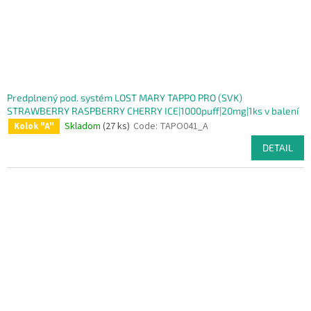
Predplnený pod. systém LOST MARY TAPPO PRO (SVK)
STRAWBERRY RASPBERRY CHERRY ICE|1000puff|20mg|1ks v balení
Skladom
(27 ks)
Code:
TAPO041_A
Kolok "A"
DETAIL