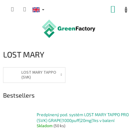
Skip
SHOPP
to
content
CART
LOST MARY
LOST MARY TAPPO
(SVK)
Bestsellers
Predplnený pod. systém LOST MARY TAPPO PRO
(SVK) GRAPE|1000puff|20mg|1ks v balení
Skladom
(50 ks)