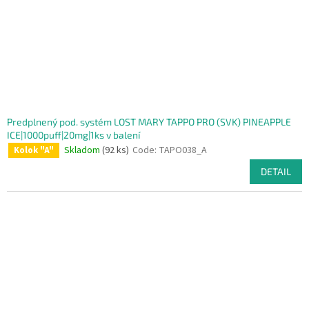
Predplnený pod. systém LOST MARY TAPPO PRO (SVK) PINEAPPLE
ICE|1000puff|20mg|1ks v balení
Skladom
(92 ks)
Code:
TAPO038_A
Kolok "A"
DETAIL