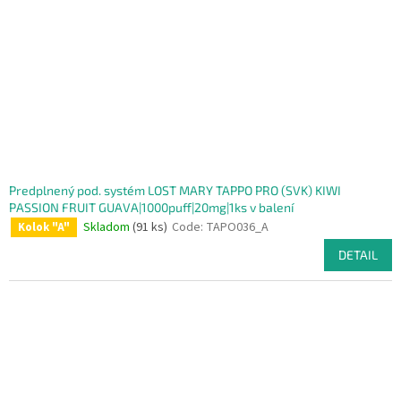
Predplnený pod. systém LOST MARY TAPPO PRO (SVK) KIWI
PASSION FRUIT GUAVA|1000puff|20mg|1ks v balení
Skladom
(91 ks)
Code:
TAPO036_A
Kolok "A"
DETAIL