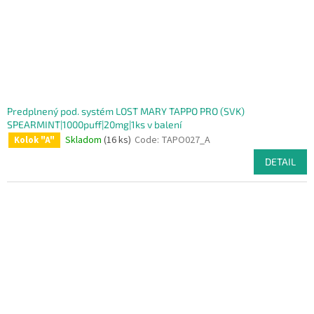
Predplnený pod. systém LOST MARY TAPPO PRO (SVK)
SPEARMINT|1000puff|20mg|1ks v balení
Skladom
(16 ks)
Code:
TAPO027_A
Kolok "A"
DETAIL