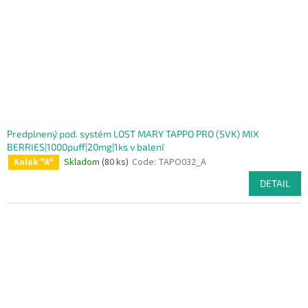
Predplnený pod. systém LOST MARY TAPPO PRO (SVK) MIX
BERRIES|1000puff|20mg|1ks v balení
Skladom
(80 ks)
Code:
TAPO032_A
Kolok "A"
DETAIL