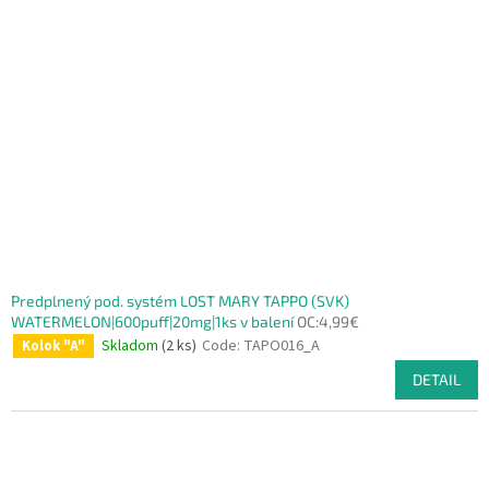
Predplnený pod. systém LOST MARY TAPPO (SVK)
WATERMELON|600puff|20mg|1ks v balení
OC:4,99€
Skladom
(2 ks)
Code:
TAPO016_A
Kolok "A"
DETAIL