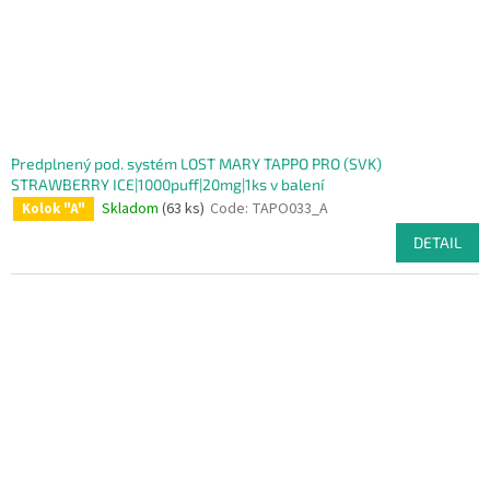
Predplnený pod. systém LOST MARY TAPPO PRO (SVK)
STRAWBERRY ICE|1000puff|20mg|1ks v balení
Skladom
(63 ks)
Code:
TAPO033_A
Kolok "A"
DETAIL