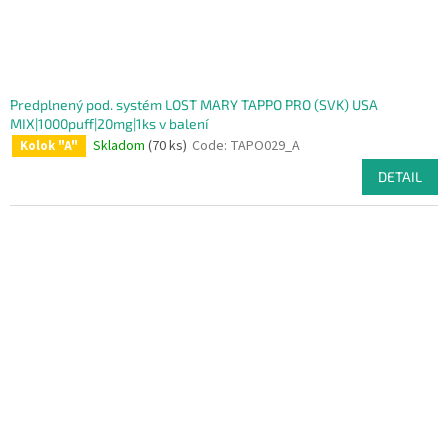
Predplnený pod. systém LOST MARY TAPPO PRO (SVK) USA
MIX|1000puff|20mg|1ks v balení
Skladom
(70 ks)
Code:
TAPO029_A
Kolok "A"
DETAIL