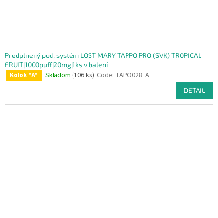
Predplnený pod. systém LOST MARY TAPPO PRO (SVK) TROPICAL
FRUIT|1000puff|20mg|1ks v balení
Skladom
(106 ks)
Code:
TAPO028_A
Kolok "A"
DETAIL