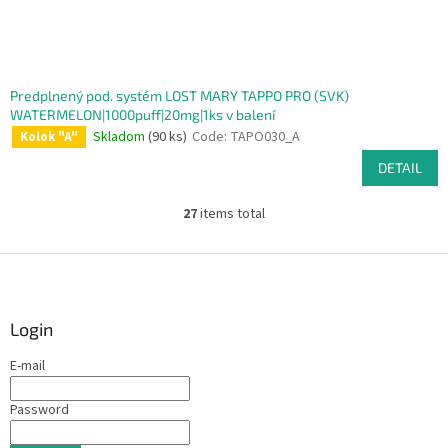
Predplnený pod. systém LOST MARY TAPPO PRO (SVK)
WATERMELON|1000puff|20mg|1ks v balení
Skladom
(90 ks)
Code:
TAPO030_A
Kolok "A"
DETAIL
27
items total
L
i
s
F
t
o
i
o
n
t
Login
g
e
c
E-mail
r
o
n
Password
t
r