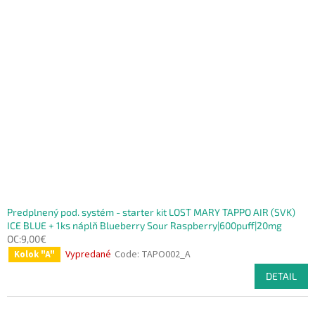
Predplnený pod. systém - starter kit LOST MARY TAPPO AIR (SVK)
ICE BLUE + 1ks náplň Blueberry Sour Raspberry|600puff|20mg
OC:9,00€
Vypredané
Code:
TAPO002_A
Kolok "A"
DETAIL