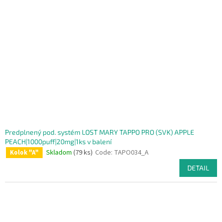
Predplnený pod. systém LOST MARY TAPPO PRO (SVK) APPLE
PEACH|1000puff|20mg|1ks v balení
Skladom
(79 ks)
Code:
TAPO034_A
Kolok "A"
DETAIL