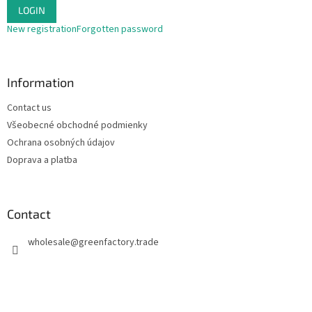
o
LOGIN
l
s
New registration
Forgotten password
Information
Contact us
Všeobecné obchodné podmienky
Ochrana osobných údajov
Doprava a platba
Contact
wholesale
@
greenfactory.trade