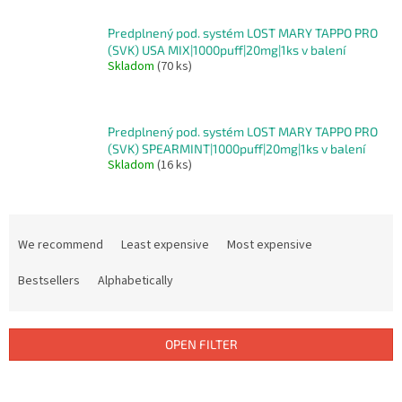
Predplnený pod. systém LOST MARY TAPPO PRO
(SVK) USA MIX|1000puff|20mg|1ks v balení
Skladom
(70 ks)
Predplnený pod. systém LOST MARY TAPPO PRO
(SVK) SPEARMINT|1000puff|20mg|1ks v balení
Skladom
(16 ks)
P
r
We recommend
Least expensive
Most expensive
o
d
Bestsellers
Alphabetically
u
c
t
OPEN FILTER
s
o
L
r