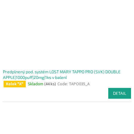
Predplnený pod. systém LOST MARY TAPPO PRO (SVK) DOUBLE
APPLE|1000puff|20mg|1ks v balení
Skladom
(44 ks)
Code:
TAPO035_A
Kolok "A"
DETAIL