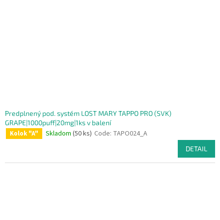
Predplnený pod. systém LOST MARY TAPPO PRO (SVK)
GRAPE|1000puff|20mg|1ks v balení
Skladom
(50 ks)
Code:
TAPO024_A
Kolok "A"
DETAIL