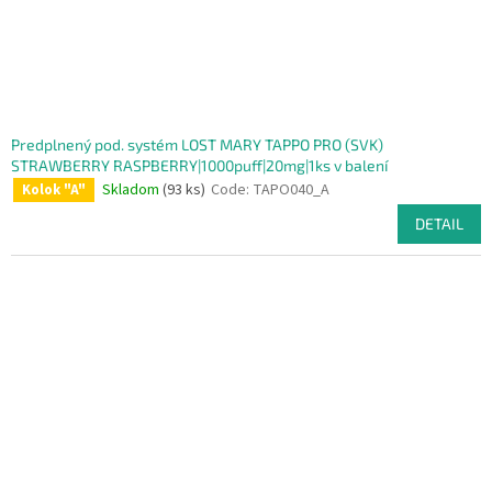
Predplnený pod. systém LOST MARY TAPPO PRO (SVK)
STRAWBERRY RASPBERRY|1000puff|20mg|1ks v balení
Skladom
(93 ks)
Code:
TAPO040_A
Kolok "A"
DETAIL