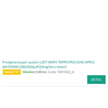
Predplnený pod. systém LOST MARY TAPPO PRO (SVK) APPLE
WATERMELON|1000puff|20mg|1ks v balení
Skladom
(146 ks)
Code:
TAPO023_A
Kolok "A"
DETAIL