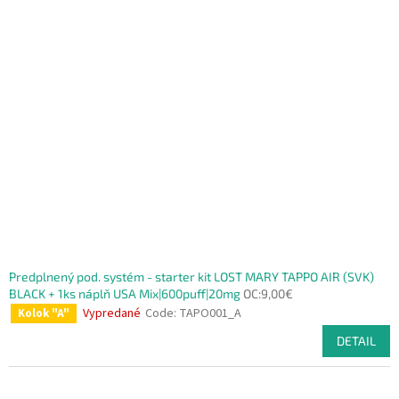
i
t
s
i
t
n
o
g
f
p
r
o
d
u
c
t
s
Predplnený pod. systém - starter kit LOST MARY TAPPO AIR (SVK)
BLACK + 1ks náplň USA Mix|600puff|20mg
OC:9,00€
Vypredané
Code:
TAPO001_A
Kolok "A"
DETAIL