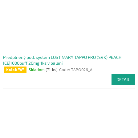
Predplnený pod. systém LOST MARY TAPPO PRO (SVK) PEACH
ICE|1000puff|20mg|1ks v balení
Skladom
(71 ks)
Code:
TAPO026_A
Kolok "A"
DETAIL