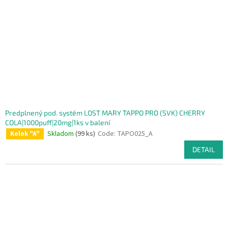
Predplnený pod. systém LOST MARY TAPPO PRO (SVK) CHERRY
COLA|1000puff|20mg|1ks v balení
Skladom
(99 ks)
Code:
TAPO025_A
Kolok "A"
DETAIL