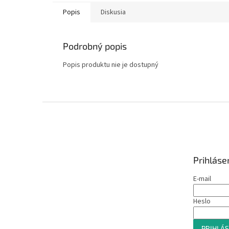
Popis
Diskusia
Podrobný popis
Popis produktu nie je dostupný
Z
á
p
ä
t
Prihláse
i
e
E-mail
Heslo
PRIHLÁS