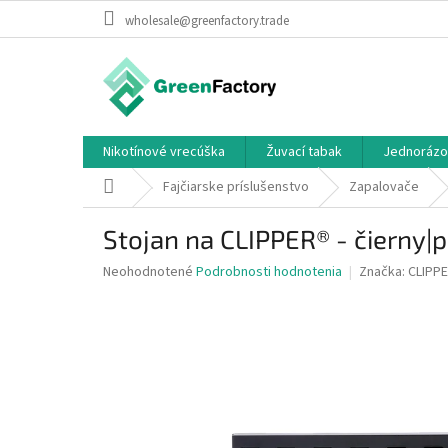
Prejsť
wholesale@greenfactory.trade
na
obsah
Nikotínové vrecúška
Žuvací tabak
Jednorázo
Domov
Fajčiarske príslušenstvo
Zapalovače
Stojan na CLIPPER® - čierny
Priemerné
Neohodnotené
Podrobnosti hodnotenia
Značka:
CLIPP
hodnotenie
produktu
je
0,0
z
5
hviezdičiek.