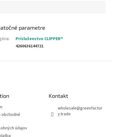
atočné parametre
gória
:
Príslušenstvo CLIPPER®
4260636144721
tion
Kontakt
ám
wholesale
@
greenfactor
y.trade
 obchodné
y
sobných údajov
platba