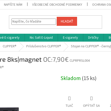
NAPÍŠTE NÁM
VŠEOBECNÉ OBCHODNÉ PODMIENKY
OCHRANA OS
HĽADAŤ
vé E-cigarety
Nic Salt E-Liquid
E-cigarety
Drtičky
B
CLIPPER®
Príslušenstvo CLIPPER®
Stojan na CLIPPER® - čiern
|pre 8ks|magnet
OC:7,90€
CLPRPRSL004
ER®
Skladom
(15 ks)
TLAČ
OPÝTAŤ SA