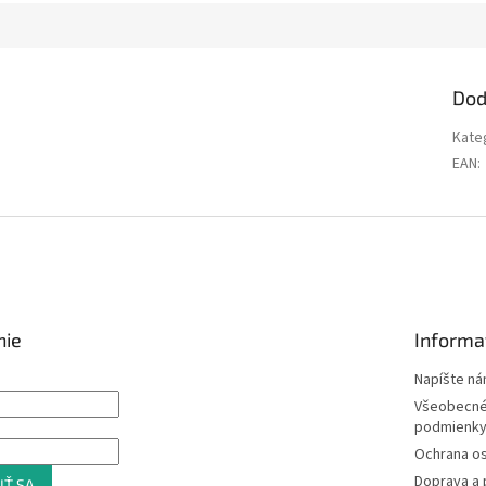
Dod
Kate
EAN
:
nie
Informa
Napíšte n
Všeobecné
podmienk
Ochrana o
Doprava a 
IŤ SA