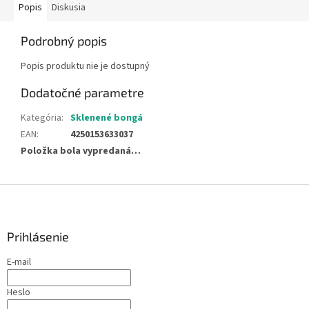
Popis
Diskusia
Podrobný popis
Popis produktu nie je dostupný
Dodatočné parametre
Kategória
:
Sklenené bongá
EAN
:
4250153633037
Položka bola vypredaná…
Z
á
p
ä
Prihlásenie
t
E-mail
i
e
Heslo