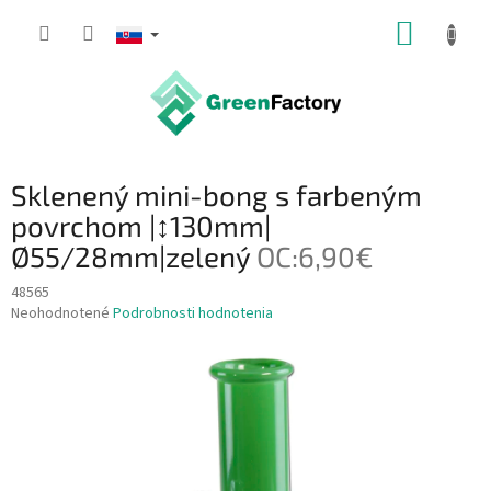
Prejsť
NÁKUP
na
obsah
KOŠÍK
Sklenený mini-bong s farbeným
povrchom |↕130mm|
Ø55/28mm|zelený
OC:6,90€
48565
Priemerné
Neohodnotené
Podrobnosti hodnotenia
hodnotenie
produktu
je
0,0
z
5
hviezdičiek.