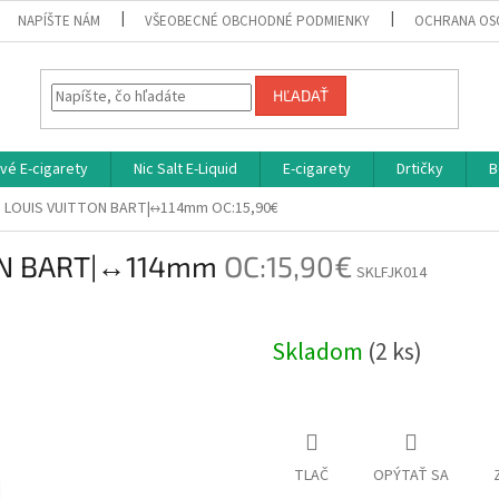
NAPÍŠTE NÁM
VŠEOBECNÉ OBCHODNÉ PODMIENKY
OCHRANA OS
HĽADAŤ
vé E-cigarety
Nic Salt E-Liquid
E-cigarety
Drtičky
B
ka LOUIS VUITTON BART|↔114mm
OC:15,90€
TON BART|↔114mm
OC:15,90€
SKLFJK014
Skladom
(2 ks)
TLAČ
OPÝTAŤ SA