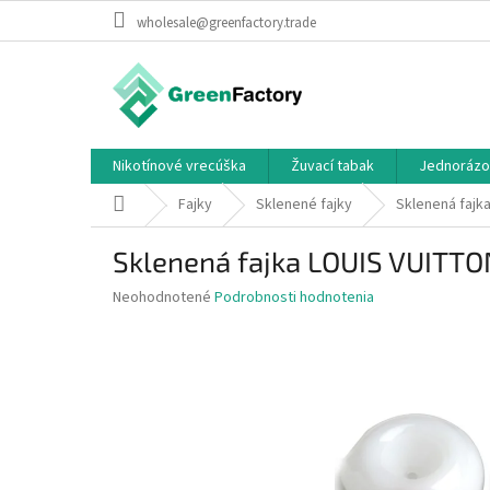
Prejsť
wholesale@greenfactory.trade
na
obsah
Nikotínové vrecúška
Žuvací tabak
Jednorázo
Domov
Fajky
Sklenené fajky
Sklenená faj
Sklenená fajka LOUIS VUIT
Priemerné
Neohodnotené
Podrobnosti hodnotenia
hodnotenie
produktu
je
0,0
z
5
hviezdičiek.