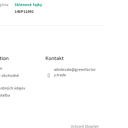
gória
:
Sklenené fajky
14SP11092
tion
Kontakt
ám
wholesale
@
greenfactor
y.trade
 obchodné
y
sobných údajov
platba
Vytvoril Shoptet