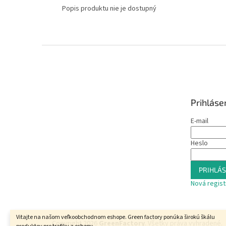
Popis produktu nie je dostupný
Z
á
p
ä
t
Prihláse
i
e
E-mail
Heslo
PRIHLÁS
Nová regist
Vitajte na našom veľkoobchodnom eshope. Green factory ponúka širokú škálu
Copyright 2026
GreenFactory
. Všetky práva vyhradené.