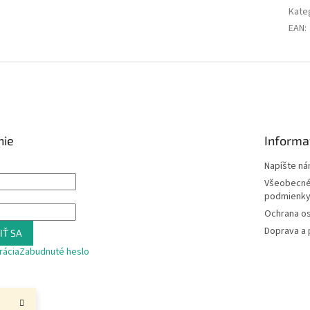
Kate
EAN
:
nie
Informa
Napíšte n
Všeobecné
podmienk
Ochrana o
Doprava a 
IŤ SA
rácia
Zabudnuté heslo