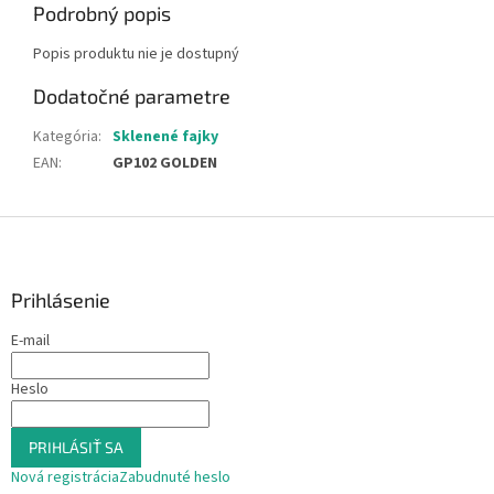
Podrobný popis
Popis produktu nie je dostupný
Dodatočné parametre
Kategória
:
Sklenené fajky
EAN
:
GP102 GOLDEN
Z
á
p
ä
Prihlásenie
t
E-mail
i
e
Heslo
PRIHLÁSIŤ SA
Nová registrácia
Zabudnuté heslo