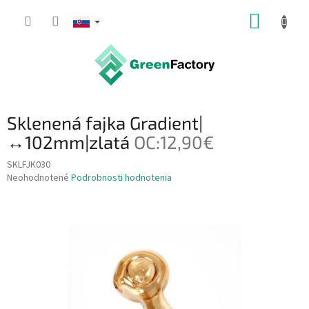
Prejsť
NÁKUP
na
obsah
KOŠÍK
Sklenená fajka Gradient|
↔102mm|zlatá
OC:12,90€
SKLFJK030
Priemerné
Neohodnotené
Podrobnosti hodnotenia
hodnotenie
produktu
je
0,0
z
5
hviezdičiek.