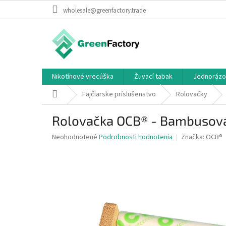
Prejsť
wholesale@greenfactory.trade
na
obsah
Nikotínové vrecúška
Žuvací tabak
Jednorázo
Domov
Fajčiarske príslušenstvo
Rolovačky
Rolovačka OCB® - Bambus
Priemerné
Neohodnotené
Podrobnosti hodnotenia
Značka:
OCB®
hodnotenie
produktu
je
0,0
z
5
hviezdičiek.