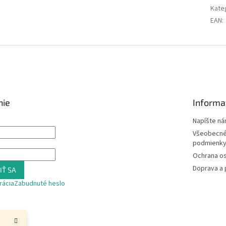
Kate
EAN
:
nie
Informa
Napíšte n
Všeobecné
podmienk
Ochrana o
Doprava a 
IŤ SA
rácia
Zabudnuté heslo