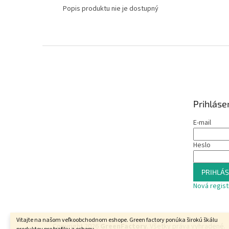
Popis produktu nie je dostupný
Z
á
p
ä
t
Prihláse
i
e
E-mail
Heslo
PRIHLÁS
Nová regist
Vitajte na našom veľkoobchodnom eshope. Green factory ponúka širokú škálu
Copyright 2026
GreenFactory
. Všetky práva vyhradené.