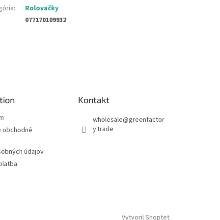
gória
:
Rolovačky
077170109932
tion
Kontakt
ám
wholesale
@
greenfactor
y.trade
 obchodné
y
sobných údajov
platba
Vytvoril Shoptet