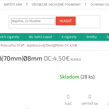
NAPÍŠTE NÁM
VŠEOBECNÉ OBCHODNÉ PODMIENKY
OCHRANA OS
HĽADAŤ
vé E-cigarety
Nic Salt E-Liquid
E-cigarety
Drtičky
B
Rolovačka OCB® - Bambusová|70mm|Ø8mm
OC:4,50€
ová|70mm|Ø8mm
OC:4,50€
RLR002
Skladom
(28 ks)
TLAČ
OPÝTAŤ SA