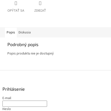
OPÝTAŤ SA
ZDIEĽAŤ
Popis
Diskusia
Podrobný popis
Popis produktu nie je dostupný
Z
á
p
ä
Prihlásenie
t
E-mail
i
e
Heslo