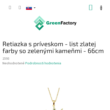
Prejsť
NÁKUP
na
obsah
KOŠÍK
Retiazka s príveskom - list zlatej
farby so zelenými kameňmi - 66cm
2593
Priemerné
Neohodnotené
Podrobnosti hodnotenia
hodnotenie
produktu
je
0,0
z
5
hviezdičiek.