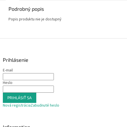
Podrobný popis
Popis produktu nie je dostupný
Z
á
p
ä
Prihlásenie
t
E-mail
i
e
Heslo
PRIHLÁSIŤ SA
Nová registrácia
Zabudnuté heslo