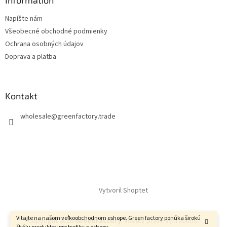
Information
Napíšte nám
Všeobecné obchodné podmienky
Ochrana osobných údajov
Doprava a platba
Kontakt
wholesale
@
greenfactory.trade
Vytvoril Shoptet
Vitajte na našom veľkoobchodnom eshope. Green factory ponúka širokú
Copyright 2026
GreenFactory
. Všetky práva vyhradené.