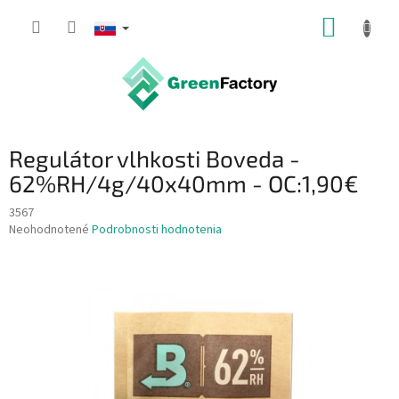
Prejsť
NÁKUP
na
obsah
KOŠÍK
Regulátor vlhkosti Boveda -
62%RH/4g/40x40mm - OC:1,90€
3567
Priemerné
Neohodnotené
Podrobnosti hodnotenia
hodnotenie
produktu
je
0,0
z
5
hviezdičiek.