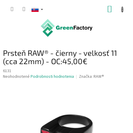
Prejsť
NÁKUP
na
obsah
KOŠÍK
Prsteň RAW® - čierny - velkosť 11
(cca 22mm) - OC:45,00€
6131
Priemerné
Neohodnotené
Podrobnosti hodnotenia
Značka:
RAW®
hodnotenie
produktu
je
0,0
z
5
hviezdičiek.