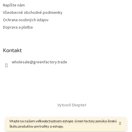
Napíšte nám
Všeobecné obchodné podmienky
Ochrana osobných údajov
Doprava a platba
Kontakt
wholesale
@
greenfactory.trade
Vytvoril Shoptet
Vitajte na našom veľkoobchodnom eshope. Green factory ponúka širokú
Copyright 2026
GreenFactory
. Všetky práva vyhradené.
škálu produktov pre trafiky a eshopy.