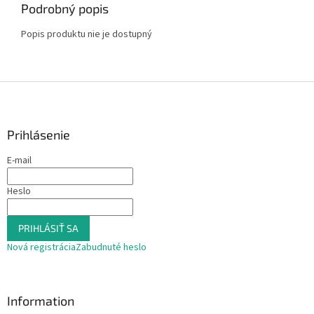
Podrobný popis
Popis produktu nie je dostupný
Z
á
p
ä
Prihlásenie
t
E-mail
i
e
Heslo
PRIHLÁSIŤ SA
Nová registrácia
Zabudnuté heslo
Information