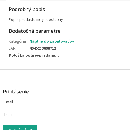
Podrobný popis
Popis produktu nie je dostupný
Dodatočné parametre
Kategória
:
Náplne do zapalovačov
EAN
:
4045233698712
Položka bola vypredaná…
Z
á
p
ä
Prihlásenie
t
E-mail
i
e
Heslo