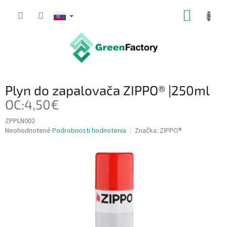
Prejsť
NÁKUP
na
obsah
KOŠÍK
Plyn do zapalovača ZIPPO® |250ml
OC:4,50€
ZPPLN002
Priemerné
Neohodnotené
Podrobnosti hodnotenia
Značka:
ZIPPO®
hodnotenie
produktu
je
0,0
z
5
hviezdičiek.