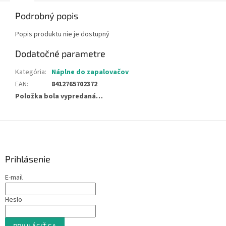
Podrobný popis
Popis produktu nie je dostupný
Dodatočné parametre
Kategória
:
Náplne do zapalovačov
EAN
:
8412765702372
Položka bola vypredaná…
Z
á
p
ä
Prihlásenie
t
E-mail
i
e
Heslo