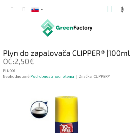
Prejsť
NÁKUP
na
obsah
KOŠÍK
Plyn do zapalovača CLIPPER® |100ml
OC:2,50€
PLN001
Priemerné
Neohodnotené
Podrobnosti hodnotenia
Značka:
CLIPPER®
hodnotenie
produktu
je
0,0
z
5
hviezdičiek.