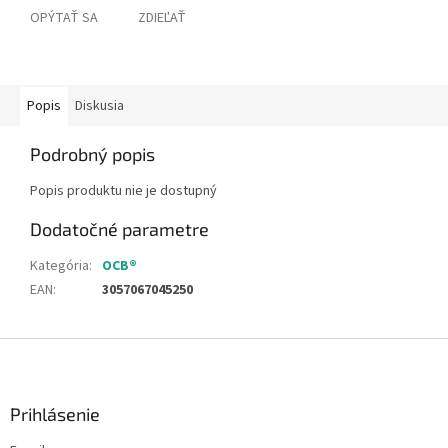
OPÝTAŤ SA
ZDIEĽAŤ
Popis
Diskusia
Podrobný popis
Popis produktu nie je dostupný
Dodatočné parametre
Kategória
:
OCB®
EAN
:
3057067045250
Z
á
p
ä
Prihlásenie
t