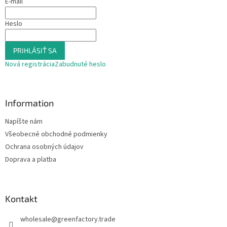
E-mail
i
e
Heslo
PRIHLÁSIŤ SA
Nová registrácia
Zabudnuté heslo
Information
Napíšte nám
Všeobecné obchodné podmienky
Ochrana osobných údajov
Doprava a platba
Kontakt
wholesale
@
greenfactory.trade