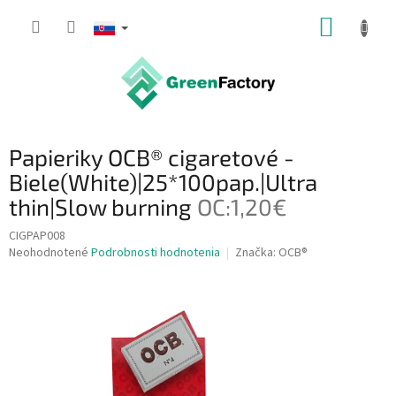
Prejsť
NÁKUP
na
obsah
KOŠÍK
Papieriky OCB® cigaretové -
Biele(White)|25*100pap.|Ultra
thin|Slow burning
OC:1,20€
CIGPAP008
Priemerné
Neohodnotené
Podrobnosti hodnotenia
Značka:
OCB®
hodnotenie
produktu
je
0,0
z
5
hviezdičiek.