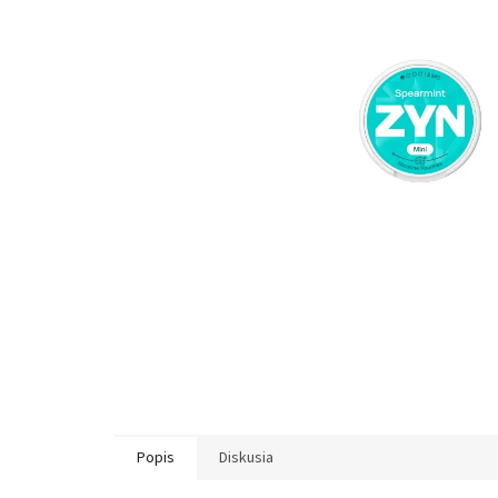
hviezdičiek.
Popis
Diskusia