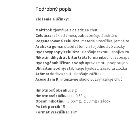
Podrobný popis
Zloženie a účinky:
Maltitol:
zjemňuje a osladzuje chuť
Celulóza:
základ zmesi, zabezpečuje štruktúru
Regenerovaná celulóza:
materiál vrecúška, jemná tex
Arabská guma:
stabilizátor, viaže jednotlivé zložky
Hydroxypropylcelulóza:
zlepšuje textúru, spojivo z
Nikotín dihydrát bitartrát:
forma nikotínu, zabezp
Hydrogénuhličitan sodný:
upravuje pH, podporuje v
Uhličitan sodný:
stabilizuje kyslosť, zásaditá zložka
Aróma:
dodáva chuť, zlepšuje zážitok
Acesulfam K:
intenzívne sladidlo, zvýrazňuje chuť
Hmotnosť obsahu:
8 g
Hmotnosť sáčku:
cca
0,53 g
Obsah nikotínu:
5,66 mg/ g , 3 mg / sáčok
Počet porcií:
15
Formát vrecúška:
slim