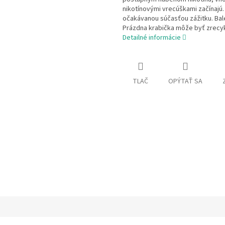
nikotínovými vrecúškami začínajú
očakávanou súčasťou zážitku. Bale
Prázdna krabička môže byť zrecy
Detailné informácie
TLAČ
OPÝTAŤ SA