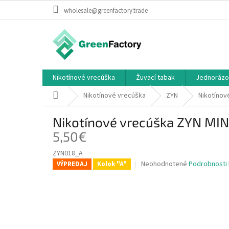
Prejsť
wholesale@greenfactory.trade
na
obsah
Nikotínové vrecúška
Žuvací tabak
Jednorázo
Domov
Nikotínové vrecúška
ZYN
Nikotínov
Nikotínové vrecúška ZYN MI
5,50€
ZYN018_A
Priemerné
Neohodnotené
Podrobnosti
VÝPREDAJ
Kolok "A"
hodnotenie
produktu
je
0,0
z
5