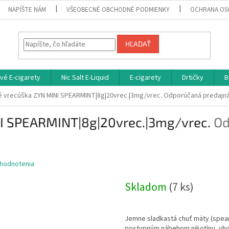
NAPÍŠTE NÁM
VŠEOBECNÉ OBCHODNÉ PODMIENKY
OCHRANA OS
HĽADAŤ
vé E-cigarety
Nic Salt E-Liquid
E-cigarety
Drtičky
B
é vrecúška ZYN MINI SPEARMINT|8g|20vrec.|3mg/vrec.
Odporúčaná predajná
NI SPEARMINT|8g|20vrec.|3mg/vrec.
Od
 hodnotenia
Skladom
(7 ks)
Jemne sladkastá chuť mäty (spear
postupným nábehom nikotínu, vhod