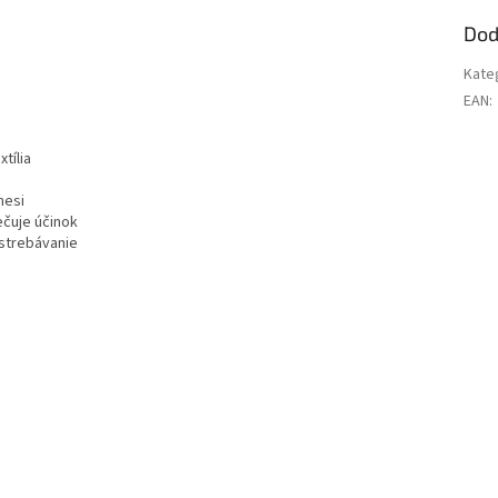
Dod
Kate
EAN
:
tília
mesi
ečuje účinok
strebávanie