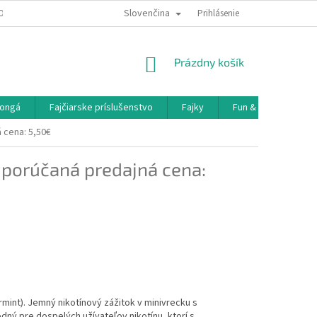
Slovenčina
OBNÝCH ÚDAJOV
DOPRAVA A PLATBA
Prihlásenie
NÁKUPNÝ
Prázdny košík
KOŠÍK
ongá
Fajčiarske príslušenstvo
Fajky
Fun & Games
 cena: 5,50€
porúčaná predajná cena:
mint). Jemný nikotínový zážitok v minivrecku s
ný pre dospelých užívateľov nikotínu, ktorí s