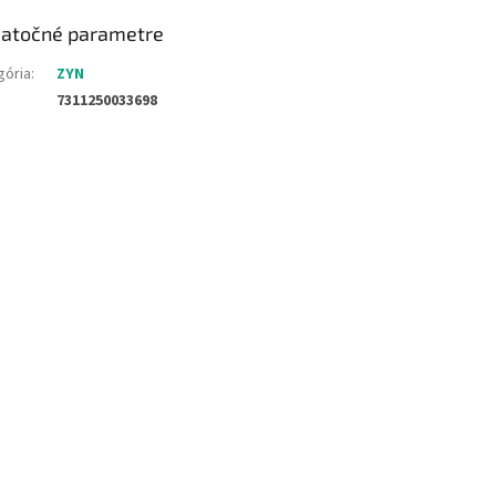
atočné parametre
gória
:
ZYN
7311250033698