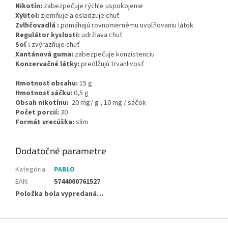
Nikotín:
zabezpečuje rýchle uspokojenie
Xylitol:
zjemňuje a osladzuje chuť
Zvlhčovadlá :
pomáhajú rovnomernému uvoľňovaniu látok
Regulátor kyslosti:
udržiava chuť
Soľ :
zvýrazňuje chuť
Xantánová guma:
zabezpečuje konzistenciu
Konzervačné látky:
predlžujú trvanlivosť
Hmotnosť obsahu:
15 g
Hmotnosť sáčku:
0,5 g
Obsah nikotínu:
20 mg/ g , 10 mg / sáčok
Počet porcií:
30
Formát vrecúška:
slim
Dodatočné parametre
Kategória
:
PABLO
EAN
:
5744000761527
Položka bola vypredaná…
Z