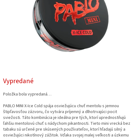
Vypredané
Položka bola vypredaná…
PABLO MINI X-Ice Cold spája osviežujúcu chuť mentolu s jemnou
štipľavosťou zázvoru, čo vytvára príjemný a dlhotrvajúci pocit
sviežosti. Táto kombinácia je ideálna pre tých, ktorí uprednostňujú
ľahšiu mentolovú chuť s nádychom pikantnosti. Tieto mini vrecká bez
tabaku sú určené pre skúsených používateľov, ktorí hľadajú silný a
osviežujúci nikotínový zážitok. Vďaka svojej malej veľkosti a úzkemu