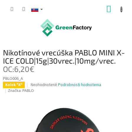
Prejsť
NÁKUP
na
obsah
KOŠÍK
Nikotínové vrecúška PABLO MINI X-
ICE COLD|15g|30vrec.|10mg/vrec.
OC:6,20€
PBLO006_A
Priemerné
Neohodnotené
Podrobnosti hodnotenia
Kolok "A"
hodnotenie
Značka:
PABLO
produktu
je
0,0
z
5
hviezdičiek.