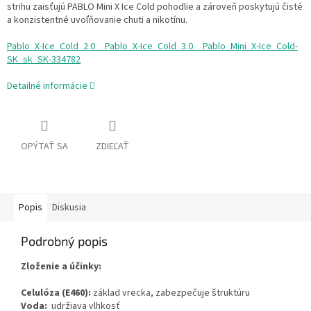
strihu zaisťujú PABLO Mini X Ice Cold pohodlie a zároveň poskytujú čisté
a konzistentné uvoľňovanie chuti a nikotínu.
Pablo_X-Ice_Cold_2.0__Pablo_X-Ice_Cold_3.0__Pablo_Mini_X-Ice_Cold-
SK_sk_SK-334782
Detailné informácie
OPÝTAŤ SA
ZDIEĽAŤ
Popis
Diskusia
Podrobný popis
Zloženie a účinky:
Celulóza (E460):
základ vrecka, zabezpečuje štruktúru
Voda:
udržiava vlhkosť