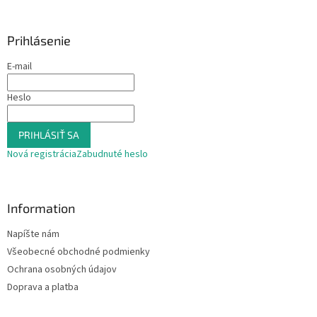
á
p
ä
Prihlásenie
t
E-mail
i
e
Heslo
PRIHLÁSIŤ SA
Nová registrácia
Zabudnuté heslo
Information
Napíšte nám
Všeobecné obchodné podmienky
Ochrana osobných údajov
Doprava a platba