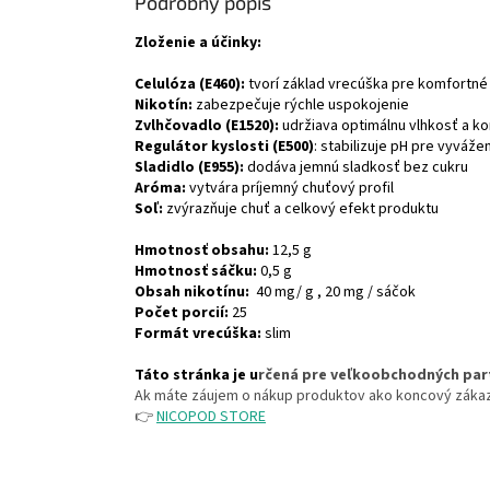
Podrobný popis
Zloženie a účinky:
Celulóza (E460):
tvorí základ vrecúška pre komfortné
Nikotín:
zabezpečuje rýchle uspokojenie
Zvlhčovadlo (E1520):
udržiava optimálnu vlhkosť a ko
Regulátor kyslosti (E500)
: stabilizuje pH pre vyváže
Sladidlo (E955):
dodáva jemnú sladkosť bez cukru
Aróma:
vytvára príjemný chuťový profil
Soľ:
zvýrazňuje chuť a celkový efekt produktu
Hmotnosť obsahu:
12,5 g
Hmotnosť sáčku:
0,5 g
Obsah nikotínu:
40 mg/ g , 20 mg / sáčok
Počet porcií:
25
Formát vrecúška:
slim
Táto stránka je u
rčená pre veľkoobchodných par
Ak máte záujem o nákup produktov ako koncový záka
👉
NICOPOD STORE