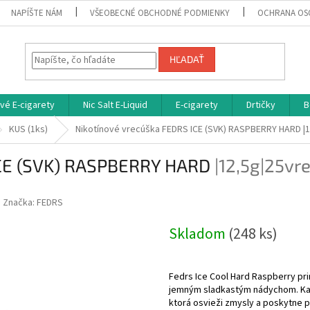
NAPÍŠTE NÁM
VŠEOBECNÉ OBCHODNÉ PODMIENKY
OCHRANA OS
HĽADAŤ
vé E-cigarety
Nic Salt E-Liquid
E-cigarety
Drtičky
B
KUS (1ks)
Nikotínové vrecúška FEDRS ICE (SVK) RASPBERRY HARD
|
ICE (SVK) RASPBERRY HARD
|12,5g|25vr
Značka:
FEDRS
Skladom
(248 ks)
Fedrs Ice Cool Hard Raspberry pri
jemným sladkastým nádychom. Kaž
ktorá osvieži zmysly a poskytne pr