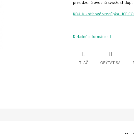
prirodzenú ovocnú sviežosť doplne
KBU_Nikotínové vrecúþka - ICE C
Detailné informácie
TLAČ
OPÝTAŤ SA