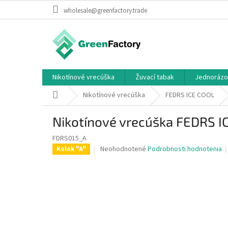
Prejsť
wholesale@greenfactory.trade
na
obsah
Nikotínové vrecúška
Žuvací tabak
Jednorázo
Domov
Nikotínové vrecúška
FEDRS ICE COOL
Nikotínové vrecúška FEDRS 
FDRS015_A
Priemerné
Neohodnotené
Podrobnosti hodnotenia
Kolok "A"
hodnotenie
produktu
je
0,0
z
5
hviezdičiek.