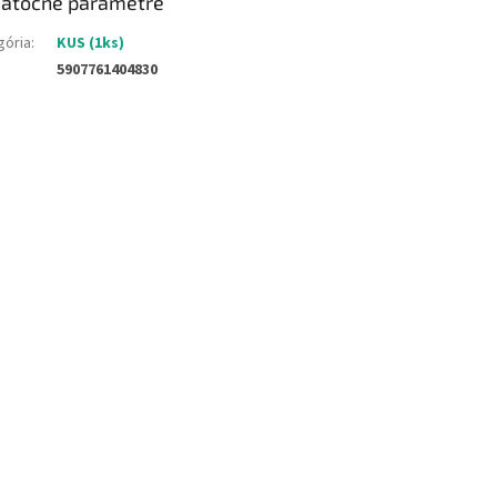
atočné parametre
gória
:
KUS (1ks)
5907761404830