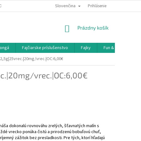
Slovenčina
OBNÝCH ÚDAJOV
DOPRAVA A PLATBA
Prihlásenie
NÁKUPNÝ
Prázdny košík
KOŠÍK
ongá
Fajčiarske príslušenstvo
Fajky
Fun & Games
12,5g|25vrec.|20mg/vrec.|OC:6,00€
ec.|20mg/vrec.|OC:6,00€
náša dokonalú rovnováhu zrelých, šťavnatých malín s
dé vrecko ponúka čistú a prirodzenú bobuľovú chuť,
íjemný zážitok bez presladkosti. Pre tých, ktorí hľadajú