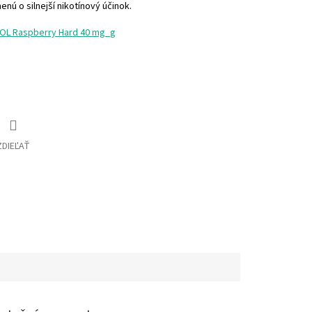
nú o silnejší nikotínový účinok.
OOL Raspberry Hard 40 mg_g
ZDIEĽAŤ