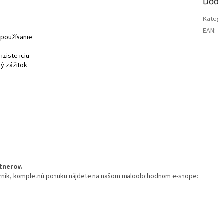
Dod
Kate
EAN
:
 používanie
nzistenciu
ný zážitok
tnerov.
zník, kompletnú ponuku nájdete na našom maloobchodnom e-shope: