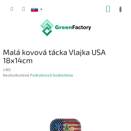
Prejsť
NÁKUP
na
obsah
KOŠÍK
Malá kovová tácka Vlajka USA
18x14cm
1481
Priemerné
Neohodnotené
Podrobnosti hodnotenia
hodnotenie
produktu
je
0,0
z
5
hviezdičiek.