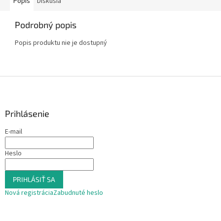
Popis
Diskusia
Podrobný popis
Popis produktu nie je dostupný
Z
á
p
ä
Prihlásenie
t
E-mail
i
e
Heslo
PRIHLÁSIŤ SA
Nová registrácia
Zabudnuté heslo