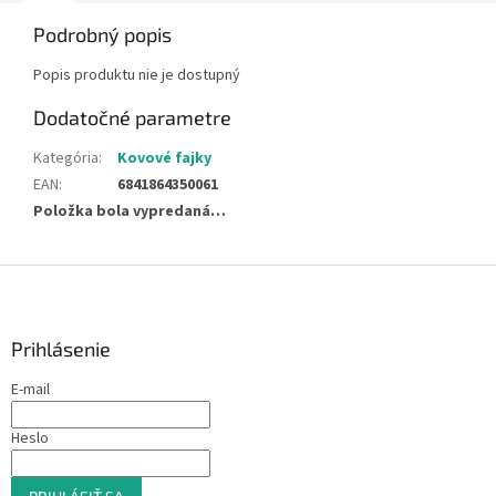
Podrobný popis
Popis produktu nie je dostupný
Dodatočné parametre
Kategória
:
Kovové fajky
EAN
:
6841864350061
Položka bola vypredaná…
Z
á
p
ä
Prihlásenie
t
E-mail
i
e
Heslo