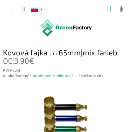
Prejsť
NÁKUP
na
obsah
KOŠÍK
Kovová fajka |↔65mm|mix farieb
OC:3,90€
KOFAJ001
Priemerné
Neohodnotené
Podrobnosti hodnotenia
Značka:
Multi-I
hodnotenie
produktu
je
0,0
z
5
hviezdičiek.