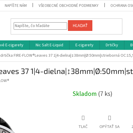
NAPÍŠTE NÁM
VŠEOBECNÉ OBCHODNÉ PODMIENKY
OCHRANA OS
HĽADAŤ
vé E-cigarety
Nic Salt E-Liquid
E-cigarety
Drtičky
B
drtička FIRE-FLOW®Leaves 37 1|4-dielna|↕38mm|Ø:50mm|strieborná
OC:15,
eaves 37 1|4-dielna|↕38mm|Ø:50mm|s
FLOW®
Skladom
(7 ks)
TLAČ
OPÝTAŤ SA