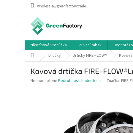
Prejsť
wholesale@greenfactory.trade
na
obsah
Nikotínové vrecúška
Žuvací tabak
Jednorázo
Domov
Drtičky
Drtičky FIRE-FLOW®
Kovová 
Kovová drtička FIRE-FLOW®L
Priemerné
Neohodnotené
Podrobnosti hodnotenia
Značka:
FIRE-
hodnotenie
produktu
je
0,0
z
5
hviezdičiek.