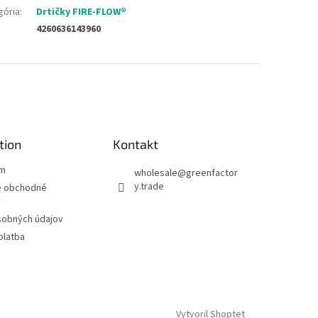
gória
:
Drtičky FIRE-FLOW®
4260636143960
tion
Kontakt
ám
wholesale
@
greenfactor
y.trade
 obchodné
y
sobných údajov
platba
Vytvoril Shoptet