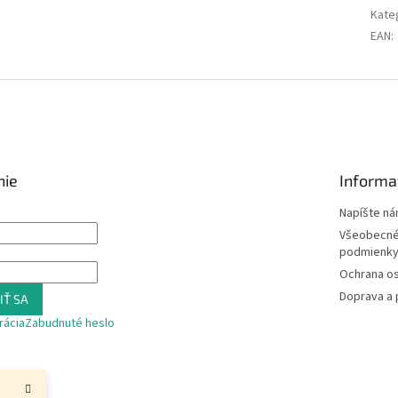
Kate
EAN
:
nie
Informa
Napíšte n
Všeobecné
podmienk
Ochrana o
Doprava a 
IŤ SA
rácia
Zabudnuté heslo