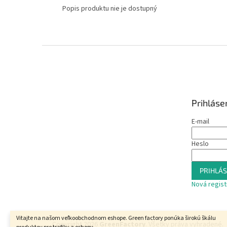
Popis produktu nie je dostupný
Z
á
p
ä
t
Prihláse
i
e
E-mail
Heslo
PRIHLÁS
Nová regist
Vitajte na našom veľkoobchodnom eshope. Green factory ponúka širokú škálu
Copyright 2026
GreenFactory
. Všetky práva vyhradené.