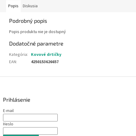
Popis
Diskusia
Podrobný popis
Popis produktu nie je dostupný
Dodatočné parametre
Kategória
:
Kovové drtičky
EAN
:
4250153626657
Z
á
p
ä
Prihlásenie
t
E-mail
i
e
Heslo