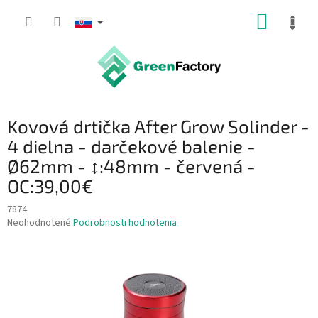
Prejsť
NÁKUP
na
obsah
KOŠÍK
Kovová drtička After Grow Solinder -
4 dielna - darčekové balenie -
Ø62mm - ↕:48mm - červená -
OC:39,00€
7874
Priemerné
Neohodnotené
Podrobnosti hodnotenia
hodnotenie
produktu
je
0,0
z
5
hviezdičiek.