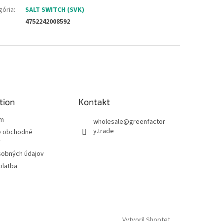
gória
:
SALT SWITCH (SVK)
4752242008592
tion
Kontakt
ám
wholesale
@
greenfactor
y.trade
 obchodné
y
sobných údajov
platba
Vytvoril Shoptet