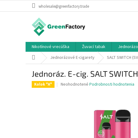
Prejsť
wholesale@greenfactory.trade
na
obsah
Nikotínové vrecúška
Žuvací tabak
Jednorázo
Domov
Jednorázové E-cigarety
SALT SWITCH (SV
Jednoráz. E-cig. SALT SWIT
Priemerné
Neohodnotené
Podrobnosti hodnotenia
Kolok "A"
hodnotenie
produktu
je
0,0
z
5
hviezdičiek.