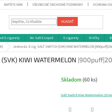
NAPÍŠTE NÁM
VŠEOBECNÉ OBCHODNÉ PODMIENKY
OCHRANA OS
HĽADAŤ
vé E-cigarety
Nic Salt E-Liquid
E-cigarety
Drtičky
B
K)
Jednoráz. E-cig. SALT SWITCH (SVK) KIWI WATERMELON
|900puff|2
CH (SVK) KIWI WATERMELON
|900puff|2
Skladom
(60 ks)
Salt Switch Kiwi Watermelon 20 m