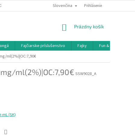
Slovenčina
OBNÝCH ÚDAJOV
DOPRAVA A PLATBA
Prihlásenie
NÁKUPNÝ
Prázdny košík
KOŠÍK
ongá
Fajčiarske príslušenstvo
Fajky
Fun & Games
0mg/ml(2%)|OC:7,90€
0mg/ml(2%)|OC:7,90€
SSW9028_A
g-mL (SK)