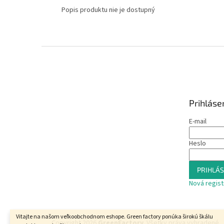
Popis produktu nie je dostupný
Z
á
p
ä
t
Prihláse
i
e
E-mail
Heslo
PRIHLÁS
Nová regist
Vitajte na našom veľkoobchodnom eshope. Green factory ponúka širokú škálu
Copyright 2026
GreenFactory
. Všetky práva vyhradené.