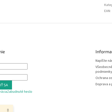
Kate
EAN
:
nie
Informa
Napíšte n
Všeobecné
podmienk
Ochrana o
Doprava a 
IŤ SA
rácia
Zabudnuté heslo