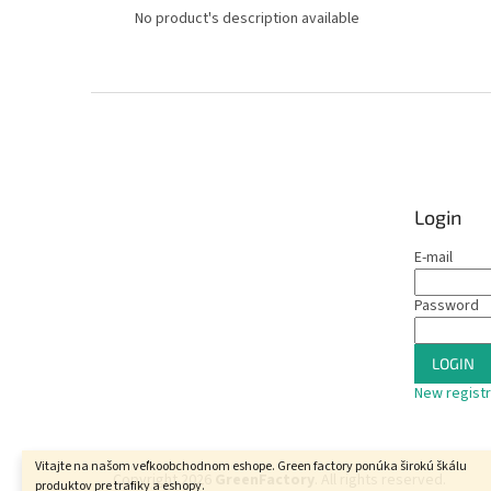
No product's description available
F
o
o
t
e
Login
r
E-mail
Password
LOGIN
New registr
Vitajte na našom veľkoobchodnom eshope. Green factory ponúka širokú škálu
Copyright 2026
GreenFactory
. All rights reserved.
produktov pre trafiky a eshopy.