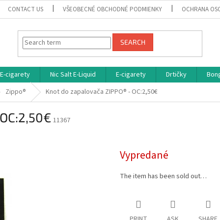
CONTACT US
VŠEOBECNÉ OBCHODNÉ PODMIENKY
OCHRANA OS
SEARCH
E-cigarety
Nic Salt E-Liquid
E-cigarety
Drtičky
Bon
Zippo®
Knot do zapalovača ZIPPO® - OC:2,50€
 OC:2,50€
11367
Vypredané
The item has been sold out…
PRINT
ASK
SHARE