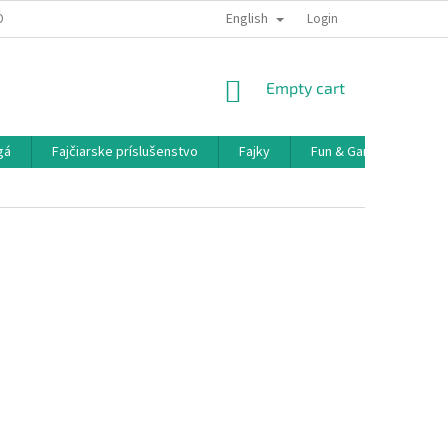
English
OBNÝCH ÚDAJOV
DOPRAVA A PLATBA
Login
SHOPPING
Empty cart
CART
gá
Fajčiarske príslušenstvo
Fajky
Fun & Games
Vó