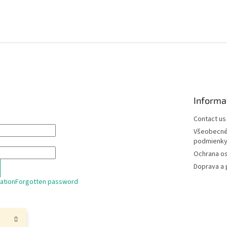
Informa
Contact us
Všeobecné
podmienk
Ochrana o
Doprava a 
ation
Forgotten password