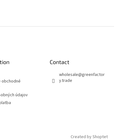
tion
Contact
wholesale
@
greenfactor
y.trade
 obchodné
y
sobných údajov
platba
Created by Shoptet