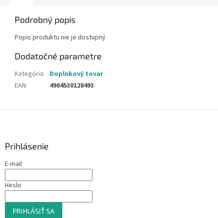
Podrobný popis
Popis produktu nie je dostupný
Dodatočné parametre
Kategória
:
Doplnkový tovar
EAN
:
4904530128493
Z
á
p
ä
Prihlásenie
t
E-mail
i
e
Heslo
PRIHLÁSIŤ SA