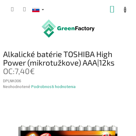
Prejsť
NÁKUP
na
obsah
KOŠÍK
Alkalické batérie TOSHIBA High
Power (mikrotužkove) AAA|12ks
OC:7,40€
DPLNK006
Priemerné
Neohodnotené
Podrobnosti hodnotenia
hodnotenie
produktu
je
0,0
z
5
hviezdičiek.