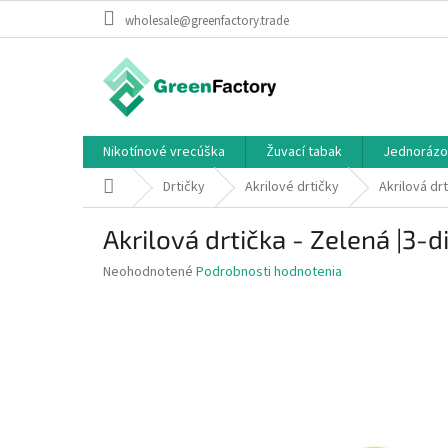
Prejsť
wholesale@greenfactory.trade
na
obsah
Nikotínové vrecúška
Žuvací tabak
Jednorázo
Domov
Drtičky
Akrilové drtičky
Akrilová dr
Akrilová drtička - Zelená |3
Priemerné
Neohodnotené
Podrobnosti hodnotenia
hodnotenie
produktu
je
0,0
z
5
hviezdičiek.