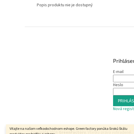
Popis produktu nie je dostupný
Z
á
p
ä
t
Prihláse
i
e
E-mail
Heslo
PRIHLÁS
Nová regist
Vitajte na našom veľkoobchodnom eshope. Green factory ponúka širokú škálu
Copyright 2026
GreenFactory
. Všetky práva vyhradené.