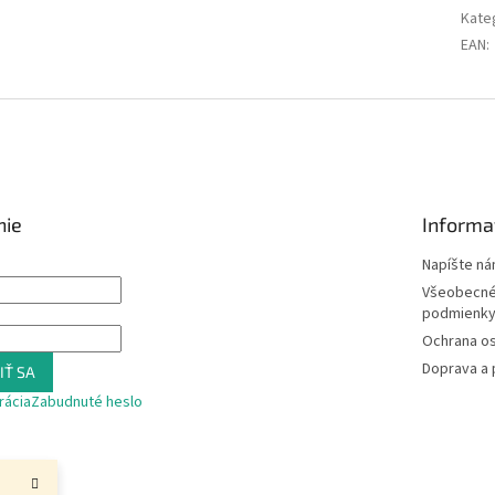
Kate
EAN
:
nie
Informa
Napíšte n
Všeobecné
podmienk
Ochrana o
Doprava a 
IŤ SA
rácia
Zabudnuté heslo