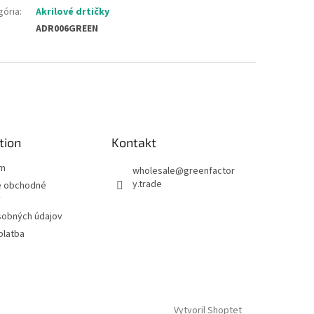
gória
:
Akrilové drtičky
ADR006GREEN
tion
Kontakt
ám
wholesale
@
greenfactor
y.trade
 obchodné
y
sobných údajov
platba
Vytvoril Shoptet