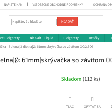
NAPÍŠTE NÁM
VŠEOBECNÉ OBCHODNÉ PODMIENKY
OCHRANA OS
HĽADAŤ
vé E-cigarety
Nic Salt E-Liquid
E-cigarety
Drtičky
B
tička - Zelená |3-dielna|Ø: 61mm|skrývačka so závitom
OC:2,50€
-dielna|Ø: 61mm|skrývačka so závitom
O
Skladom
(112 ks)
TLAČ
OPÝTAŤ SA